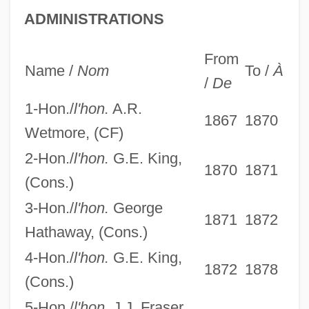
ADMINISTRATIONS
From
Name /
Nom
To /
À
/
De
1-Hon./
l'hon.
A.R.
1867
1870
Wetmore, (CF)
2-Hon./
l'hon.
G.E. King,
1870
1871
(Cons.)
3-Hon./
l'hon.
George
1871
1872
Hathaway, (Cons.)
4-Hon./
l'hon.
G.E. King,
1872
1878
(Cons.)
5-Hon./
l'hon.
J.J. Fraser,