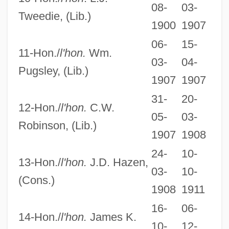
08-
03-
Tweedie, (Lib.)
1900
1907
06-
15-
11-Hon./
l'hon.
Wm.
03-
04-
Pugsley, (Lib.)
1907
1907
31-
20-
12-Hon./
l'hon.
C.W.
05-
03-
Robinson, (Lib.)
1907
1908
24-
10-
13-Hon./
l'hon.
J.D. Hazen,
03-
10-
(Cons.)
1908
1911
16-
06-
14-Hon./
l'hon.
James K.
10-
12-