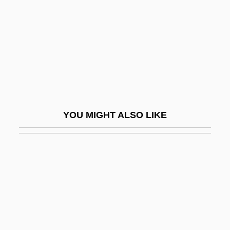
New Brunswick
The Lord Of The Rings
The Lords Of Discipline
The Lords Of Flatbush
The Loretta Claiborne Story
The Los Angeles Lakers
YOU MIGHT ALSO LIKE
The Losers
The Loss Of Sexual Innocence
The Lost Angel
The Lost Boys 1978
The Lost Boys 1987
The Lost Capone