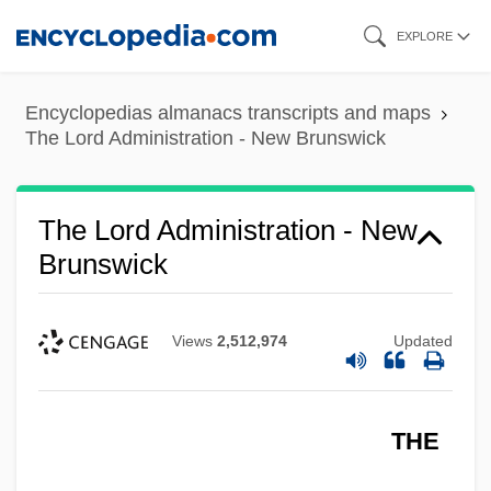
Skip
EXPLORE
to
main
Encyclopedias almanacs transcripts and maps
content
The Lord Administration - New Brunswick
The Lord Administration - New
Brunswick
Views
2,512,974
Updated
THE