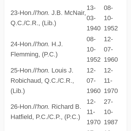
13-
08-
23-Hon./
l'hon.
J.B. McNair,
03-
10-
Q.C./C.R., (Lib.)
1940
1952
08-
12-
24-Hon./
l'hon.
H.J.
10-
07-
Flemming, (P.C.)
1952
1960
25-Hon./
l'hon.
Louis J.
12-
12-
Robichaud, Q.C./C.R.,
07-
11-
(Lib.)
1960
1970
12-
27-
26-Hon./
l'hon.
Richard B.
The Loons By Margaret Laurence, 1970
11-
10-
Hatfield, P.C./C.P., (P.C.)
The Lookout
1970
1987
The Looking Glass War