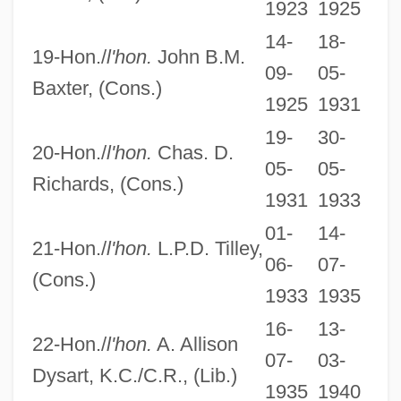
1923
1925
14-
18-
19-Hon./
l'hon.
John B.M.
09-
05-
Baxter, (Cons.)
1925
1931
19-
30-
20-Hon./
l'hon.
Chas. D.
05-
05-
Richards, (Cons.)
1931
1933
01-
14-
21-Hon./
l'hon.
L.P.D. Tilley,
06-
07-
(Cons.)
1933
1935
16-
13-
22-Hon./
l'hon.
A. Allison
07-
03-
Dysart, K.C./C.R., (Lib.)
1935
1940