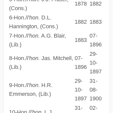
1878
1882
(Cons.)
6-Hon./
l'hon.
D.L.
1882
1883
Hannington, (Cons.)
7-Hon./
l'hon.
A.G. Blair,
07-
1883
(Lib.)
1896
29-
8-Hon./
l'hon.
Jas. Mitchell,
07-
10-
(Lib.)
1896
1897
29-
31-
9-Hon./
l'hon.
H.R.
10-
08-
Emmerson, (Lib.)
1897
1900
31-
02-
10-Hon./
l'hon
. L.J.