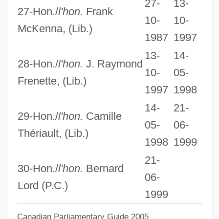
27-
13-
27-Hon./
l'hon.
Frank
The Lookalike
10-
10-
McKenna, (Lib.)
The Longshots
1987
1997
The Longshot
13-
14-
28-Hon./
l'hon.
J. Raymond
The Longford Letter
10-
05-
Frenette, (Lib.)
The Longest Yard 2005
1997
1998
The Longest Yard 1974
14-
21-
29-Hon./
l'hon.
Camille
The Longest Drive
05-
06-
Thériault, (Lib.)
1998
1999
The Longest Day
21-
The Long-Distance Runner
30-Hon./
l'hon.
Bernard
06-
The Long, Long Trailer
Lord (P.C.)
1999
The Long, Hot Summer 1986
The Long, Hot Summer 1958
Canadian Parliamentary Guide 2005