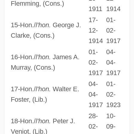
Flemming, (Cons.)
1911
1914
17-
01-
15-Hon./
l'hon.
George J.
12-
02-
Clarke, (Cons.)
1914
1917
01-
04-
16-Hon./
l'hon.
James A.
02-
04-
Murray, (Cons.)
1917
1917
04-
01-
17-Hon./
l'hon.
Walter E.
04-
02-
Foster, (Lib.)
1917
1923
28-
10-
18-Hon./
l'hon.
Peter J.
02-
09-
Veniot, (Lib.)