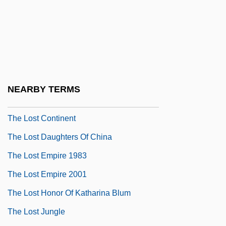
The Lost Cause
The Lost Child
The Lost Childhood: A Memoir
The Lost City 1934
The Lost City 2005
NEARBY TERMS
The Lost Command
The Lost Continent
The Lost Daughters Of China
The Lost Empire 1983
The Lost Empire 2001
The Lost Honor Of Katharina Blum
The Lost Jungle