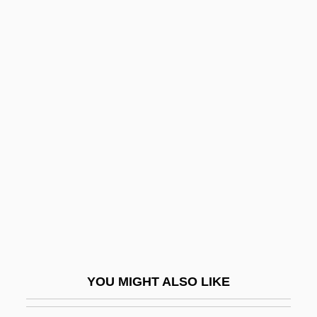
Doux S.A.
Doux
Dover, Hon. Mildred, B.A.
(Tracadie-Fort Augustus)
Minister Of Education
Dover, K(enneth) J(ames) 1920-
Dover, Michael A.
Dover, Sir K(enneth) J(ames)
Dover, Strait Of
Dovercourt
Doves And Hawks
YOU MIGHT ALSO LIKE
Dovey, Alice (1884–1969)