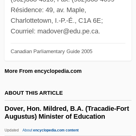
Dove, Rita (1952–)
Résidence: 49, av. Maple,
Dove, Heinrich Wilhelm
Charlottetown, I.-P.-É., C1A 6E;
Dove, Billie (1900–1997)
Courriel:
madover@edu.pe.ca
.
DOVAP
Doval, Teresa De La Caridad 1966-
Canadian Parliamentary Guide 2005
Doval, Alexis J. 1953–
More From encyclopedia.com
Dov Ber Of Mezhirich
Dov Ber Borochov
ABOUT THIS ARTICLE
Dov Baer Of Mezhirech
Dov Baer (the Maggid) Of Mezhirech
Dover, Hon. Mildred, B.A. (Tracadie-Fort
Augustus) Minister of Education
Dov Baar Of Lubavitch
Douy, Max
Updated
About
encyclopedia.com content