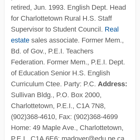
retired, Jun. 1993. English Dept. Head
for Charlottetown Rural H.S. Staff
Supervisor to Student Council.
Real
estate
sales associate. Former Mem.,
Bd. of Gov., P.E.I. Teachers
Federation. Former Mem., P.E.I. Dept.
of Education Senior H.S. English
Curriculum Ctee. Party: P.C.
Address:
Sullivan Bldg., P.O. Box 2000,
Charlottetown, P.E.I., C1A 7N8,
(902)368-4610, Fax: (902)368-4699
Home: 49 Maple Ave., Charlottetown,
P.E.I., C1A 6E6;
madover@edu.pe.ca
.