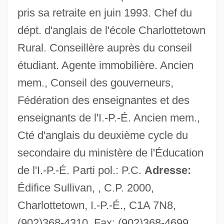
pris sa retraite en juin 1993. Chef du
Dover's Powder
dépt. d'anglais de l'école Charlottetown
Rural. Conseillère auprès du conseil
Dover Textile Strike
étudiant. Agente immobilière. Ancien
Dover Publications Inc.
mem., Conseil des gouverneurs,
Dover Downs Entertainment, Inc.
Fédération des enseignantes et des
Dover Beach
enseignants de l'I.-P.-É. Ancien mem.,
Dovelike
Cté d'anglais du deuxième cycle du
Dovekie
secondaire du ministère de l'Éducation
Dovecote
de l'I.-P.-É. Parti pol.: P.C.
Adresse:
Dovecot(e)
Édifice Sullivan, , C.P. 2000,
Dove, Rita (Frances) 1952-
Charlottetown, I.-P.-É., C1A 7N8,
Dove, Rita (Frances)
(902)368-4310, Fax: (902)368-4699