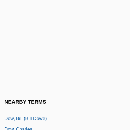
Dovrefjell
Dovzan, Alenka (1976–)
Dovzhenko, Aleksandr
Dow
Dow Chemical Company
Dow Jones
Dow Jones &amp; Company, Inc.
Dow Jones Index
Dow Jones Internet Index
Dow Jones Telerate, Inc.
NEARBY TERMS
Dow, Alden Ball
Dow, Bill (Bill Dowe)
Dow, Charles