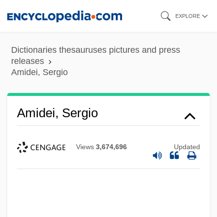
Skip
EXPLORE
to
main
Dictionaries thesauruses pictures and press
content
releases
Amidei, Sergio
Amidei, Sergio
Views
3,674,696
Updated