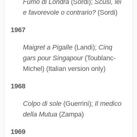
Fumo di Londra
(Sordi);
Scusi, lei
e favorevole o contrario?
(Sordi)
1967
Maigret a Pigalle
(Landi);
Cinq
gars pour Singapour
(Toublanc-
Michel) (Italian version only)
1968
Colpo di sole
(Guerrini);
Il medico
della Mutua
(Zampa)
1969