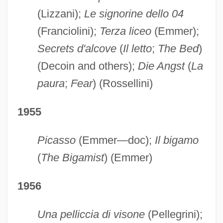
(Lizzani);
Le signorine dello 04
(Franciolini);
Terza liceo
(Emmer);
Secrets d'alcove
(
Il letto
;
The Bed
)
(Decoin and others);
Die Angst
(
La
paura
;
Fear
) (Rossellini)
1955
Picasso
(Emmer—doc);
Il bigamo
(
The Bigamist
) (Emmer)
1956
Una pelliccia di visone
(Pellegrini);