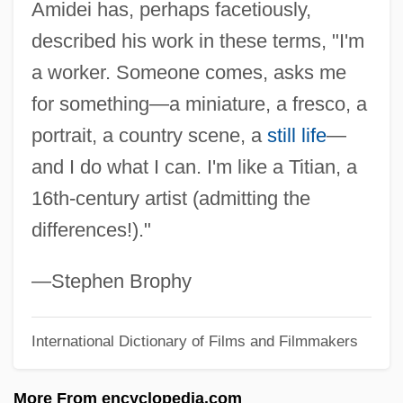
Amidei has, perhaps facetiously,
Amid
described his work in these terms, "I'm
AMICW
a worker. Someone comes, asks me
Amicus Curiae
for something—a miniature, a fresco, a
Amictic
portrait, a country scene, a
still life
—
Amico, Tom 1960(?)-
and I do what I can. I'm like a Titian, a
Amico, Leah (1974–)
16th-century artist (admitting the
Amico, Francesco
differences!)."
Amico Fritz, L
Amick, Steve 1964–
—Stephen Brophy
Amicis, Anna Lucia De
International Dictionary of Films and Filmmakers
Amicie De Courtenay (d. 1275)
Amici Forever
More From encyclopedia.com