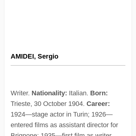
AMIDEI, Sergio
Writer.
Nationality:
Italian.
Born:
Trieste, 30 October 1904.
Career:
1924—stage actor in Turin; 1926—
entered films as assistant director for
Brignone; 1935—first film as writer,