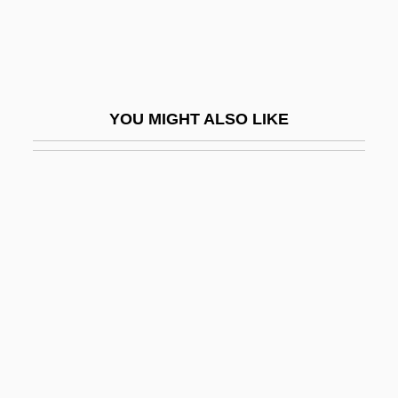
Amidon, Stephen 1959-
Amidships
Amidst
YOU MIGHT ALSO LIKE
AMIE
AMIE(Aust)
AMIE(Ind)
AMIED
AMIEI
AMIEIecIE
Amiel, Henri Frédéric
Amiel, Josette (1930–)
Amiel, Moshe Avigdor