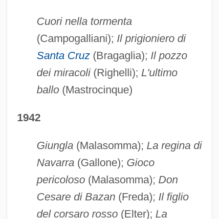
Cuori nella tormenta
(Campogalliani);
Il prigioniero di
Santa Cruz
(Bragaglia);
Il pozzo
dei miracoli
(Righelli);
L'ultimo
ballo
(Mastrocinque)
1942
Giungla
(Malasomma);
La regina di
Navarra
(Gallone);
Gioco
pericoloso
(Malasomma);
Don
Cesare di Bazan
(Freda);
Il figlio
del corsaro rosso
(Elter);
La