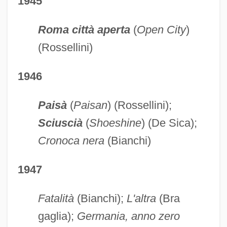
1945
Roma città aperta
(
Open City
)
(Rossellini)
1946
Paisà
(
Paisan
) (Rossellini);
Sciuscià
(
Shoeshine
) (De Sica);
Cronoca nera
(Bianchi)
1947
Fatalità
(Bianchi);
L'altra
(Bra
gaglia);
Germania, anno zero