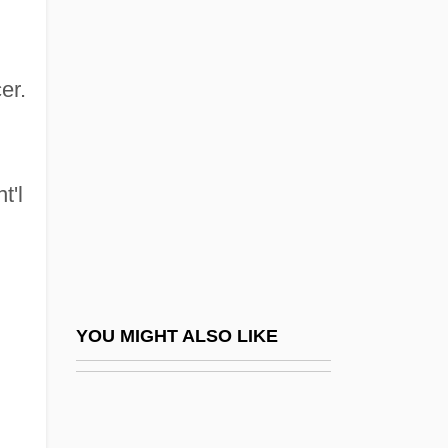
Kramp, Daryl (Prince
Edward—Hastings)
er.
Kramp, Joseph
Kramp, Michael
Krampner, Jon 1952-
t'l
Kramrisch, Stella
Kranach, Lucas
Krancher, Jan A. 1939–
Krandievskaya, Anastasiia (1865–1938)
YOU MIGHT ALSO LIKE
Krandievskaya, Natalia (1888–1963)
Krandievskaya, Natalia (1923–)
Kranendonk, Anke 1959-