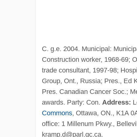
C. g.e. 2004. Municipal: Munici
Construction worker, 1968-69; Ont
trade consultant, 1997-98; Hospi
Group, Ont., Russia; Pres., Ed 
Pres. Canadian Cancer Soc.; M
awards. Party: Con.
Address:
Le
Commons
, Ottawa, ON., K1A 0
office: 1 Millenum Pkwy., Bellev
kramp.d@parl.gc.ca
.