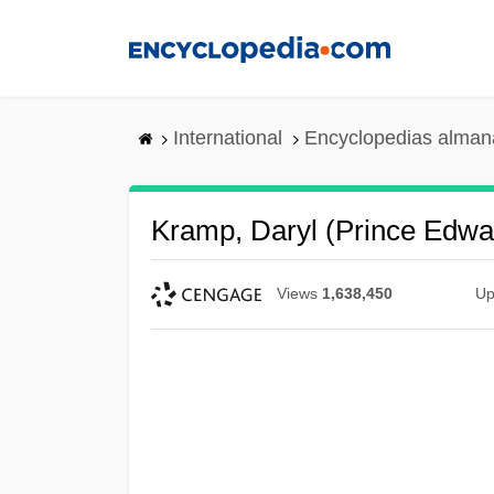
Skip
to
main
content
International
Encyclopedias almana
Kramp, Daryl (Prince Edw
Views
1,638,450
Up