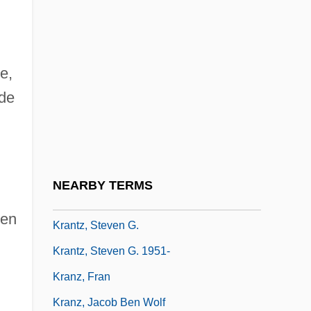
Kranish, Michael
Krantz, Hazel
e,
Krantz, Judith
 de
Krantz, Judith (1928–)
Krantz, Judith (1928—)
Krantz, Philip
Krantz, Steve 1923-2007 (Stephen Falk
NEARBY TERMS
Krantz)
 en
Krantz, Steven G.
Krantz, Steven G. 1951-
Kranz, Fran
Kranz, Jacob Ben Wolf