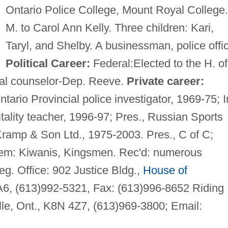
Ontario Police College, Mount Royal College.
M. to Carol Ann Kelly. Three children: Kari,
Taryl, and Shelby. A businessman, police offic
Political Career:
Federal:Elected to the H. of
pal counselor-Dep. Reeve.
Private career:
ario Provincial police investigator, 1969-75; In
tality teacher, 1996-97; Pres., Russian Sports
Kramp & Son Ltd., 1975-2003. Pres., C of C;
em: Kiwanis, Kingsmen. Rec'd: numerous
g. Office: 902 Justice Bldg.,
House of
A6, (613)992-5321, Fax: (613)996-8652 Riding
ille, Ont., K8N 4Z7, (613)969-3800; Email: