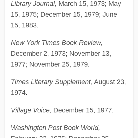
Library Journal,
March 15, 1973; May
Schneebaum, Tobias 1922(?)–2005
15, 1975; December 15, 1979; June
Schneebaum, Tobias
15, 1983.
Schnee, Charles
New York Times Book Review,
Schneckloth V. Bustamonte 412 U.S. 218
December 2, 1973; November 13,
(1973)
1977; November 25, 1979.
Schnebli, Dolf
Schnebel, Dieter
Times Literary Supplement,
August 23,
Schnarre, Monika 1971–
1974.
Schnarre
Village Voice,
December 15, 1977.
Schnarch, David M(orris) 1946-
Schnapps
Washington Post Book World,
Schnapper, Ber