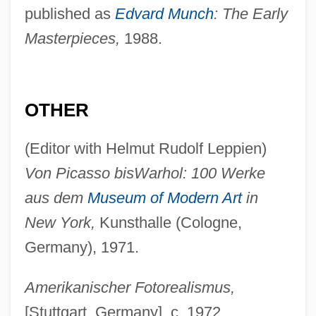
published as
Edvard Munch
: The Early
Masterpieces,
1988.
OTHER
(Editor with Helmut Rudolf Leppien)
Von Picasso bis
Warhol: 100 Werke
aus dem
Museum of Modern Art
in
New York,
Kunsthalle (Cologne,
Germany), 1971.
Amerikanischer Fotorealismus,
[Stuttgart, Germany], c. 1972.