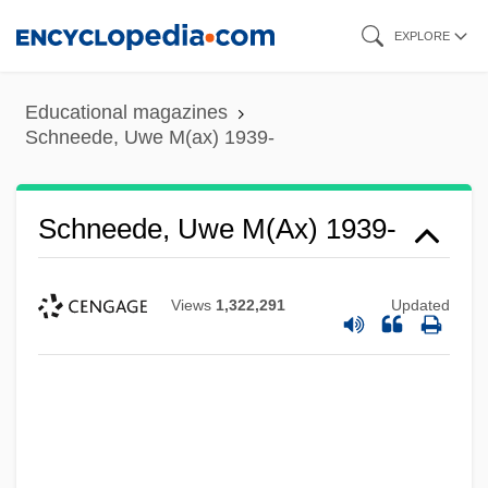
Skip
EXPLORE
to
main
Educational magazines
content
Schneede, Uwe M(ax) 1939-
Schneede, Uwe M(ax) 1939-
Views
1,322,291
Updated