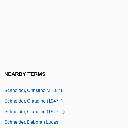
Schneider
Schneider Brothers, Willi (1903-1971) And
Rudi (1908-1957)
Schneider, Alan
Schneider, Alexander
Schneider, Angela (1959–)
Schneider, Barbara
NEARBY TERMS
Schneider, Ben Ross, Jr.
Schneider, Christine M. 1971–
Schneider, Claudine (1947–)
Schneider, Claudine (1947—)
Schneider, Deborah Lucas