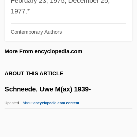
February 23, 1975; December 25,
Schnap(p)s
1977.*
Schnaittach
Contemporary Authors
Schnackenberg, Gjertrud
Schnackenberg, Annie Jane (1835–1905)
More From encyclopedia.com
Schnabel, Timothy B. 1963–
Schnabel, Karl Ulrich
ABOUT THIS ARTICLE
Schnabel, Julian (1951—)
Schneede, Uwe M(ax) 1939-
Schnabel, Joseph Ignaz
SchMusB
Updated
About
encyclopedia.com content
Schmucker, Samuel Simon
Schmuck, Uta (1949–)
Schmuck, Christa