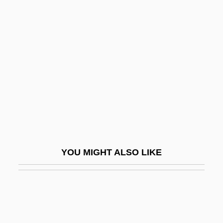
Schmuck
Schneede, Uwe M(ax) 1939-
Schneemann, Gerhard
Schneersohn
Schneersohn, Isaac
Schneersohn, Menachem Mendel
Schneerson, Grigori
Schneerson, Menachem M.
YOU MIGHT ALSO LIKE
Schneerson, Menachem Mendel
Schnéevoigt, Georg
Schnéevoigt, Georg (Lennart)
Schneidemühl