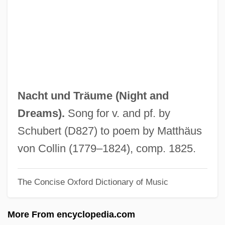
Nachod, Oskar
Nachod, Jacob
Nachod
Nacho Libre
Nacho
Nacht und Träume (
Night and
Nachmanovich
Dreams
).
Song for v. and pf. by
Nachmann, Werner
Schubert (D827) to poem by Matthäus
Nachmanides
von Collin (1779–1824), comp. 1825.
Nachman, Gerald 1938–
The Concise Oxford Dictionary of Music
Nachman Kohen Krochmal
Nachi Sennichi No Gy?ja
More From encyclopedia.com
Nachéz, Tivadar