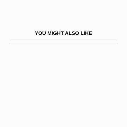
Nachtanz
Nachthorn
Nachtigal, Gustav
YOU MIGHT ALSO LIKE
Nachtmusik
Nachtstück
Naciketas
Nación, La (Buenos Aires)
Nacional Financiera (NAFIN)
Nacka
NACM
NACNE
NACO