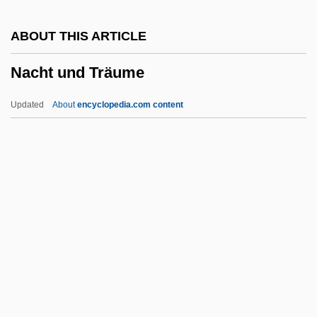
Nachbaur, Franz (Ignaz)
ABOUT THIS ARTICLE
Nach
Nacht und Träume
Nacelle
NACEIC
Updated
About
encyclopedia.com content
Nacchianti, Giacomo (Naclantus)
NACCB
NACCAM
Nacaome
NACAB
Nacht Und Träume
Nacht, Sacha (1901-)
Nacht, Sacha Emanoel (1901-1977)