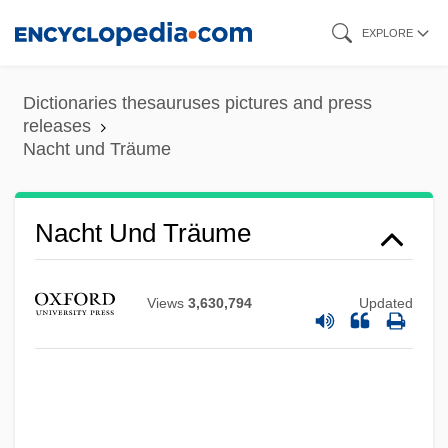
Skip
EXPLORE
to
main
Dictionaries thesauruses pictures and press
content
releases
Nacht und Träume
Nacht Und Träume
Views
3,630,794
Updated
Nacht Und Nebel
Nachspiel
Nachschlag
Nachon