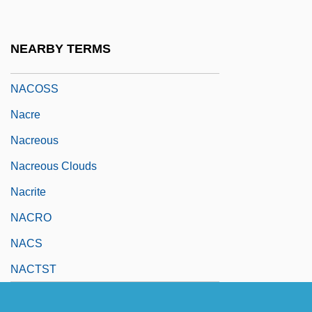
NACODS
Nacogdoches
NEARBY TERMS
Nacos, Brigitte L(ebens)
NACOSS
Nacre
Nacreous
Nacreous Clouds
Nacrite
NACRO
NACS
NACTST