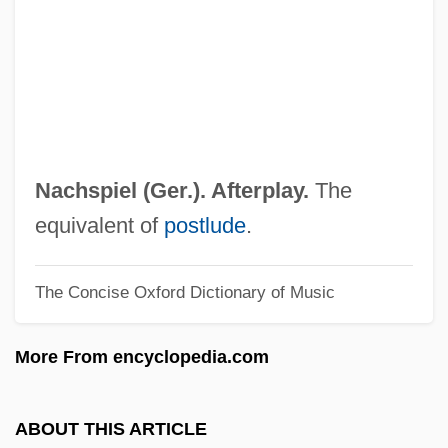
Nacho
Nachmanovich
Nachmann, Werner
Nachmanides
Nachman, Gerald 1938–
Nachspiel (Ger.).
Afterplay
.
The
Nachman Kohen Krochmal
equivalent of
postlude
.
Nachi Sennichi No Gy?ja
The Concise Oxford Dictionary of Music
Nachéz, Tivadar
Nachbaur, Franz (Ignaz)
More From encyclopedia.com
Nach
Nacelle
ABOUT THIS ARTICLE
NACEIC