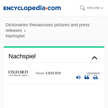
Skip
EXPLORE
to
main
Dictionaries thesauruses pictures and press
content
releases
Nachspiel
Nachspiel
Nachschlag
Nachon
Views
3,623,918
Updated
Nachod, Oskar
Nachod, Jacob
Nachod
Nacho Libre