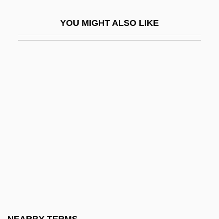
Nachtanz
YOU MIGHT ALSO LIKE
Nachthorn
Nachtigal, Gustav
Nachtmusik
Nachtstück
Naciketas
Nación, La (Buenos Aires)
Nacional Financiera (NAFIN)
Nacka
NACM
NACNE
NACO