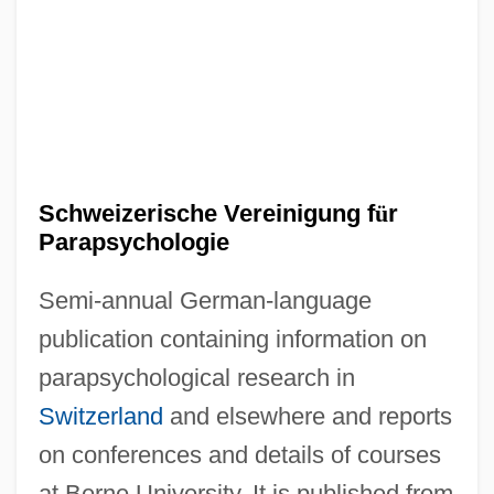
Psychoanalyse
Schweizer, Peter 1964–
Schweizer, Peter 1964-
Schweizer, Karl W.
Schweizer, Irène
Schweizerische Vereinigung f
ü
r
Schweitzer-Mauduit International, Inc.
Parapsychologie
Schweitzer, Louis 1942–
Semi-annual German-language
Schweitzer, Eduard Von
publication containing information on
Schweitzer, Anton
parapsychological research in
Schweitzer, Albert (1875 – 1965) German
Switzerland
and elsewhere and reports
Theologian, Musicologist, Philosopher,
on conferences and details of courses
And Physician
at Berne University. It is published from