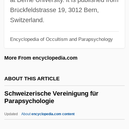
Schweitzer Kraut
Br
ü
ckfeldstrasse 19, 3012 Bern,
Schweitzer
Switzerland.
Schweitsik, Kurt
Schweinitz, Wolfgang Von
Encyclopedia of Occultism and Parapsychology
Schweinitz's Sunflower
More From encyclopedia.com
Schweinfurt
Schweikart, Larry (Earl)
ABOUT THIS ARTICLE
Schweikart, Ferdinand Karl
Schweigsame Frau, Die
Schweizerische Vereinigung für
Parapsychologie
Schweighöfer, Jurgen (1921-)
Schweigger, Johann Salomo Christoph
Updated
About
encyclopedia.com content
Schweiger, Til 1963–