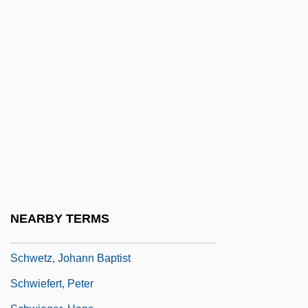
Schweppe, Jacob
Schwer
Schwerin
Schwerin, Jeanette (1852–1899)
Schwerin, Jules
Schwerin, Kurt Christoph, Graf Von
Schwerin-Goetz, Eliakim Ha-Kohen
Schwerner, Chaney, And Goodman
Schwertsik, Kurt
NEARBY TERMS
Schwerzmann, Ingeburg (1967–)
Schwetz, Johann Baptist
Schwiefert, Peter