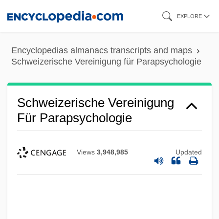
Skip
EXPLORE
to
main
Encyclopedias almanacs transcripts and maps
content
Schweizerische Vereinigung für Parapsychologie
Schweizerische Vereinigung
Für Parapsychologie
Views
3,948,985
Updated
Schweizerische Post-, Telefon- Und
Telegrafen-Betriebe
Schweizerische Ärztegeselleschaft Für