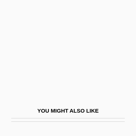
Schweigen
Schweig, Eric 1967–
Schweizerische Vereinigung
Für Parapsychologie
Schweizerpfeife
Schwellen
Schwemmer, Heinrich
Schwen, Missy (1972–)
Schwencke
Schwenckfelder Church
YOU MIGHT ALSO LIKE
Schweninger, Loren 1941- (Lorn Lance
Schweninger)