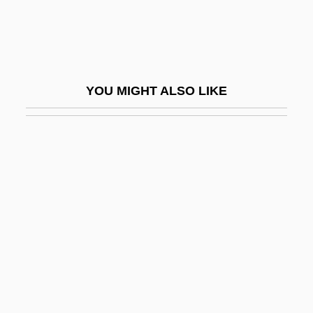
Schneider, Irving
Schneider, Jo Anne
Schneider, John 1960- (Jonathan
YOU MIGHT ALSO LIKE
Richards, John R. Schneider)
Schneider, Josh 1980-
Schneider, Julius
Schneider, Karen
Schneider, Magda (1909–1996)
Schneider, Maria
Schneider, Marius
Schneider, Mathieu
Schneider, Max