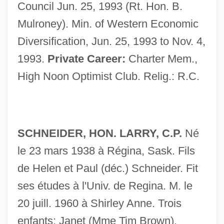
Council Jun. 25, 1993 (Rt. Hon. B.
Mulroney). Min. of Western Economic
Diversification, Jun. 25, 1993 to Nov. 4,
1993.
Private Career:
Charter Mem.,
High Noon Optimist Club. Relig.: R.C.
SCHNEIDER, HON. LARRY, C.P.
Né
Schneider, Herman 1905-2003
le 23 mars 1938 à Régina, Sask. Fils
Schneider, Helmuth 1946-
de Helen et Paul (déc.) Schneider. Fit
Schneider, Helga 1937–
ses études à l'Univ. de Regina. M. le
Schneider, Georg Abraham
20 juill. 1960 à Shirley Anne. Trois
Schneider, Friedrich Anton
enfants: Janet (Mme Tim Brown),