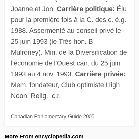
Schneider, Fred B.
Joanne et Jon.
Carrière politique:
Élu
Schneider, Ernst (1878-1957)
pour la première fois à la C. des c. é.g.
Schneider, Elizabeth M.
1988. Assermenté au conseil privé le
Schneider, Deborah Lucas
25 juin 1993 (le Très hon. B.
Schneider, Claudine (1947—)
Mulroney). Min. de la Diversification de
Schneider, Claudine (1947–)
l'économie de l'Ouest can. du 25 juin
Schneider, Christine M. 1971–
1993 au 4 nov. 1993.
Carrière privée:
Schneider, Ben Ross, Jr.
Mem. fondateur, Club optimiste High
Schneider, Barbara
Noon. Relig.: c.r.
Schneider, Angela (1959–)
Canadian Parliamentary Guide 2005
Schneider, Alexander
Schneider, Alan
More From encyclopedia.com