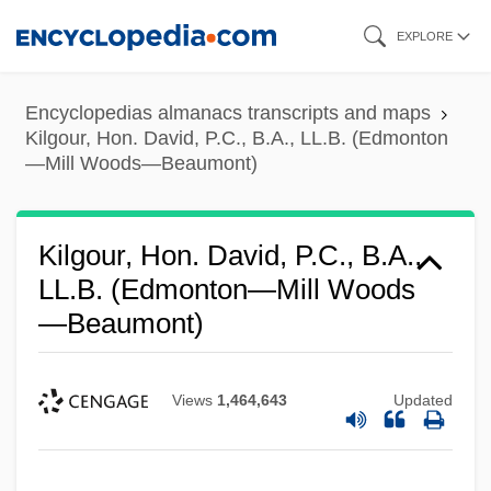
Skip
EXPLORE
to
main
Encyclopedias almanacs transcripts and maps
content
Kilgour, Hon. David, P.C., B.A., LL.B. (Edmonton
—Mill Woods—Beaumont)
Kilgour, Hon. David, P.C., B.A.,
LL.B. (Edmonton—Mill Woods
—Beaumont)
Views
1,464,643
Updated