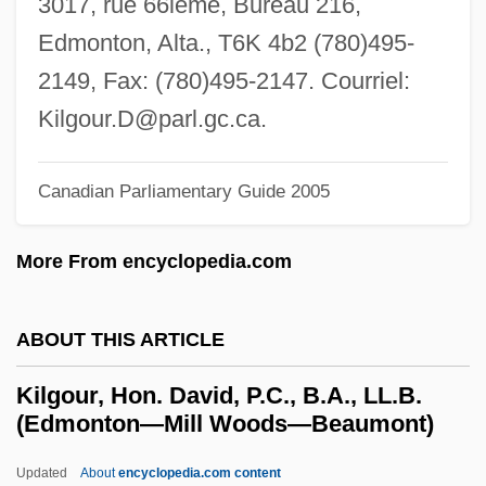
3017, rue 66ième, Bureau 216,
Kilesa
Edmonton, Alta., T6K 4b2 (780)495-
Kilenyi, Edward, Sr.
2149, Fax: (780)495-2147. Courriel:
Kilenyi, Edward, Jr.
Kilgour.D@parl.gc.ca
.
Kilenge
Kilduff, Peter 1941-
Canadian Parliamentary Guide 2005
Kilderkin
More From encyclopedia.com
Kildare, James Fitzgerald, 20th Earl Of
Kildare, Abbey Of
ABOUT THIS ARTICLE
Kildare Place Society
Kild.
Kilgour, Hon. David, P.C., B.A., LL.B.
(Edmonton—Mill Woods—Beaumont)
Kilby, Jack St. Clair
Kilby, Jack S.
Updated
About
encyclopedia.com content