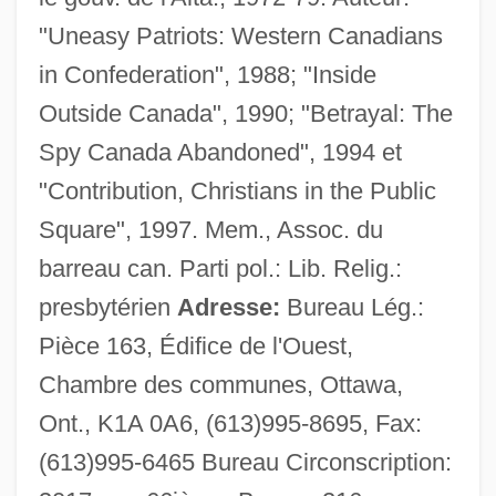
"Uneasy Patriots: Western Canadians
Kilgore, Rebecca
in Confederation", 1988; "Inside
Outside Canada", 1990; "Betrayal: The
Kilgore, Marcia
Spy Canada Abandoned", 1994 et
Kilgore, Evan 1983–
"Contribution, Christians in the Public
Kilgore, Carrie B. (1838–1908)
Square", 1997. Mem., Assoc. du
Kilgore College: Tabular Data
barreau can. Parti pol.: Lib. Relig.:
Kilgore College: Narrative Description
presbytérien
Adresse:
Bureau Lég.:
Kilgo, James 1941-2002
Pièce 163, Édifice de l'Ouest,
Kilgallen, Dorothy (1913–1965)
Chambre des communes, Ottawa,
Kiley, David
Ont., K1A 0A6, (613)995-8695, Fax:
Kiley, Daniel Urban
(613)995-6465 Bureau Circonscription:
Kiley, Dan