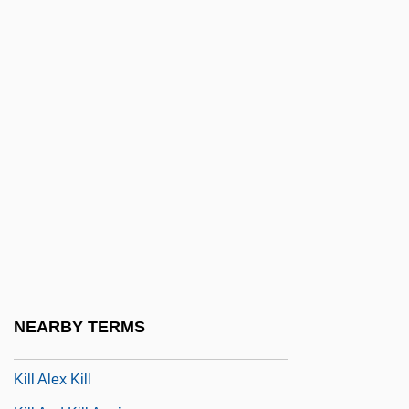
Kilian, Crawford 1941-
Kilian, Michael D.
Kilian, Michael D. 1939–2005
Kilik, Jon 1956–
Kilim
Kilimanjaro, Mount
Kilindini
Kilius, Marika (1943–)
Kiliya
Kiljunen, Kimmo 1951–
NEARBY TERMS
Kilk.
Kill Alex Kill