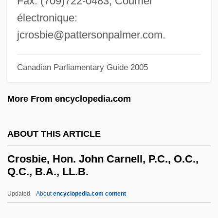
Fax: (709)722-0483; Courrier
Crop-Control Policies (Drugs)
électronique:
Crop Scientist
jcrosbie@pattersonpalmer.com
.
Crop Insurance
Crop Improvement
Canadian Parliamentary Guide 2005
Crop Dusting
More From encyclopedia.com
Crop Circles
Crooner
ABOUT THIS ARTICLE
Croone, William
Croom, Sylvester
Crosbie, Hon. John Carnell, P.C., O.C.,
Q.C., B.A., LL.B.
Crool, Joseph
Crooks, Garth
Updated
About
encyclopedia.com content
Crooks, Charmaine (1961–)