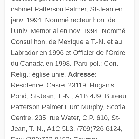
cabinet Patterson Palmer, St-Jean en
Crosbie, Annette 1934–
janv. 1994. Nommé recteur hon. de
l'Univ. Memorial en nov. 1994. Nommé
Croquette
Consul hon. de Mexique à T.-N. et au
Croque-Monsieur
Labrador en 1996 et Officier de l'Ordre
Crops Of The Early Farmers
du Canada en 1998. Parti pol.: Con.
Croppy
Relig.: église unie.
Adresse:
Cropping
Résidence: Casier 23119, Hogan's
Cropper, Steve
Pond, St-Jean, T.-N., A1B 4J9. Bureau:
Cropper, Hilary (1941–2004)
Patterson Palmer Hunt Murphy, Scotia
Cropper, Elizabeth 1944–
Centre, 235, rue Water, C.P. 610, St-
Cropley, Eileen (1932–)
Jean, T.-N., A1C 5L3, (709)726-6124,
Cropadeau