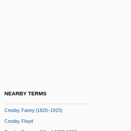
Crosby, Caresse
Crosby, Caresse (1892–1970)
Crosby, Cathy Lee 1944–
Crosby, David
Crosby, Denise 1957–
Crosby, Donald A(llen) 1932-
Crosby, Donald G(ibson)
Crosby, Elizabeth (1888–1983)
Crosby, Ellen 1953-
NEARBY TERMS
Crosby, Fanny
Crosby, Fanny (1820–1915)
Crosby, Floyd