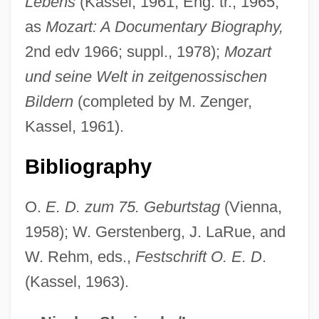
Lebens
(Kassel, 1961; Eng. tr., 1965,
Deutsch, Moritz
as
Mozart: A Documentary Biography,
Deutsch, Max
2nd edv 1966; suppl., 1978);
Mozart
Deutsch, Leo
und seine Welt in zeitgenossischen
Deutsch, Judah Joel
Bildern
(completed by M. Zenger,
Deutsch, Israel
Kassel, 1961).
Deutsch, Inc.
Deutsch, Ignaz
Bibliography
Deutsch, Helene (1884–1982)
O.
E. D. zum 75. Geburtstag
(Vienna,
Deutsch, Helene
1958); W. Gerstenberg, J. LaRue, and
Deutsch, Helen (1906–1992)
W. Rehm, eds.,
Festschrift O. E. D
.
Deutsch, Gotthard
(Kassel, 1963).
Deutsch, Felix (1884-1964)
Deutsch, Felix