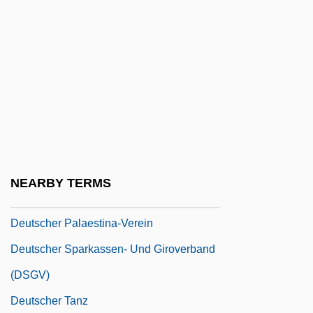
Deutsche Bundespost Telekom
Deutsche Lufthansa A.G. (Lufthansa
Germán Airlines Incorporated)
Deutsche Lufthansa AG
Deutsche Lufthansa Aktiengesellschaft
Deutsche Motette
Deutsche Post AG
NEARBY TERMS
Deutsche Telekom AG
Deutscher Palaestina-Verein
Deutscher Sparkassen- Und Giroverband
(DSGV)
Deutscher Tanz