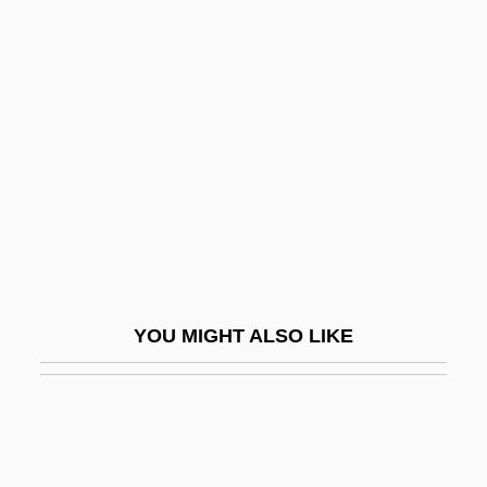
Deutsch, Otto Erich
Deutsch, Sarah (Jane)
Deutsch, Simon
Deutsch-Israelitischer Gemeindebund
Deutsch-Rosenbach, Helene (1884-1982)
Deutsch-Wagram
Deutsche Babcock AG
Deutsche Bahn AG
YOU MIGHT ALSO LIKE
Deutsche Bank AG
Deutsche Börse AG
Deutsche BP Aktiengesellschaft
Deutsche Bundesbahn