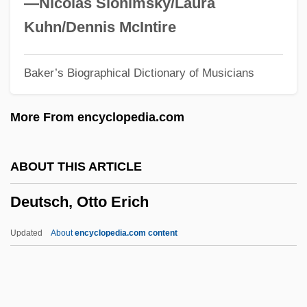
—Nicolas Slonimsky/Laura
Deutsch, Ernst
Kuhn/Dennis McIntire
Deutsch, Emanuel Oskar
Baker’s Biographical Dictionary of Musicians
Deutsch, Eliezer ?ayyim Ben Abraham
Deutsch, Diana
More From encyclopedia.com
Deutsch, David Ben Menahem Mendel
Deutsch, Bernard Seymour
ABOUT THIS ARTICLE
Deutsch, Babette (1895–1982)
Deutsch, Otto Erich
Deutsch, Babette
Deutsch, Andre
Updated
About
encyclopedia.com content
Deutsch, Aladar
Deutsch, Adolph
Deutsch De La Meurthe, Henri