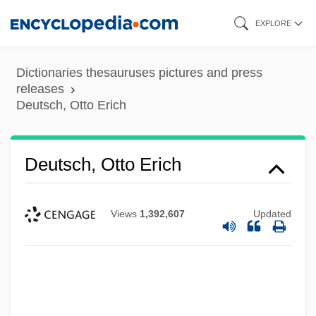
Skip
EXPLORE
to
main
Dictionaries thesauruses pictures and press
content
releases
Deutsch, Otto Erich
Deutsch, Otto Erich
Views
1,392,607
Updated