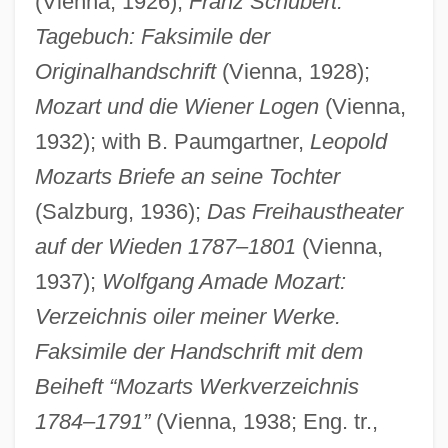
(Vienna, 1926);
Franz Schubert:
Tagebuch: Faksimile der
Originalhandschrift
(Vienna, 1928);
Mozart und die Wiener Logen
(Vienna,
1932); with B. Paumgartner,
Leopold
Mozarts Briefe an seine Tochter
(Salzburg, 1936);
Das Freihaustheater
auf der Wieden 1787–1801
(Vienna,
1937);
Wolfgang Amade Mozart:
Verzeichnis oiler meiner Werke.
Faksimile der Handschrift mit dem
Beiheft “Mozarts Werkverzeichnis
1784–1791”
(Vienna, 1938; Eng. tr.,