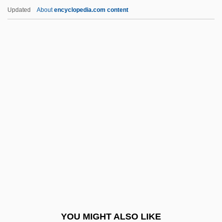
Schwarzenegger, Arnold 1947-
Updated
About
encyclopedia.com content
Schwarzenegger, Arnold (1947—)
Schweidnitz
Schweig, Eric 1967–
Schweigen
Schweiger, Til 1963–
Schweigger, Johann Salomo Christoph
Schweighöfer, Jurgen (1921-)
Schweigsame Frau, Die
Schweikart, Ferdinand Karl
Schweikart, Larry (Earl)
Schweinfurt
YOU MIGHT ALSO LIKE