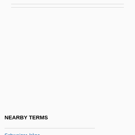
Schweinitz's Sunflower
Schweinitz, Wolfgang Von
Schweitsik, Kurt
Schweitzer
Schweitzer Kraut
Schweitzer, Albert (1875 – 1965) German
Theologian, Musicologist, Philosopher,
And Physician
Schweitzer, Anton
Schweitzer, Eduard Von
Schweitzer, Louis 1942–
NEARBY TERMS
Schweitzer-Mauduit International, Inc.