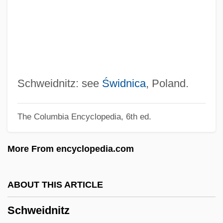
Schwarzschild, Steven Samuel
Schwarzschild, Martin
Schwarzschild, Karl
Schwarzschild, Edward 1964–
Schwarzman, Asher
Schweidnitz: see
Świdnica
, Poland.
Schwarzkopf, Elisabeth (1915—)
The Columbia Encyclopedia, 6th ed.
Schwarzkopf, Elisabeth (1915–)
Schwarzkopf, Dame (Olga Maria)
More From encyclopedia.com
Elisabeth (Friederike)
Schwarzkopf
ABOUT THIS ARTICLE
Schwarzhaupt, Elisabeth (1901–1986)
Schweidnitz
Schwarzfeld