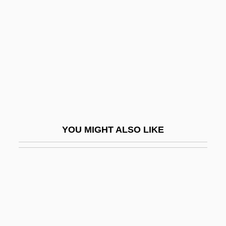
The Dog Of Tithwal
The Dog Problem
The Dog Who Stopped The War
The Dogfighters
The Dogs Of War
The Doll
The Doll Queen (La Muñeca Reina) By
YOU MIGHT ALSO LIKE
Carlos Fuentes, 1964
The Doll Squad
The Dollmaker
The Dolls
The Dolly Sisters