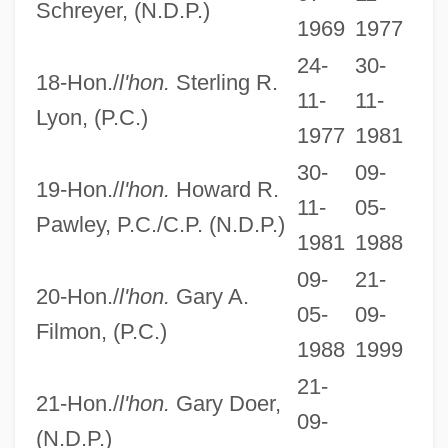
Schreyer, (N.D.P.)
The Doberman Gang
1969
1977
The Dixie Hummingbirds
24-
30-
18-Hon./
l'hon.
Sterling R.
11-
11-
The Diwan Of Judah Halevi
Lyon, (P.C.)
1977
1981
The Diwan Of Abu Nuwas
30-
09-
The Divorcee
19-Hon./
l'hon.
Howard R.
11-
05-
The Divorce Of Lady X
Pawley, P.C./C.P. (N.D.P.)
1981
1988
The Diving Bell And The Butterfly
09-
21-
The Divine Name
20-Hon./
l'hon.
Gary A.
05-
09-
The Divine Enforcer
Filmon, (P.C.)
1988
1999
The Dive
21-
The Divan Of Hafiz
21-Hon./
l'hon.
Gary Doer,
09-
The Ditty Bops
(N.D.P.)