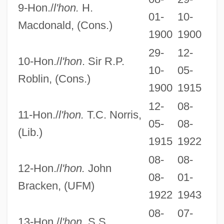
9-Hon./
l'hon.
H.
01-
10-
Macdonald, (Cons.)
1900
1900
29-
12-
10-Hon./
l'hon
. Sir R.P.
10-
05-
Roblin, (Cons.)
1900
1915
12-
08-
11-Hon./
l'hon.
T.C. Norris,
05-
08-
(Lib.)
1915
1922
08-
08-
12-Hon./
l'hon.
John
08-
01-
Bracken, (UFM)
1922
1943
08-
07-
13-Hon./
l'hon.
S.S.