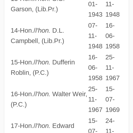
01-
11-
Garson, (Lib.Pr.)
1943
1948
07-
16-
14-Hon./
l'hon.
D.L.
11-
06-
Campbell, (Lib.Pr.)
1948
1958
16-
25-
15-Hon./
l'hon.
Dufferin
06-
11-
Roblin, (P.C.)
1958
1967
25-
15-
16-Hon./
l'hon.
Walter Weir,
The Doe Boy
11-
07-
(P.C.)
The Doctors’ Company
1967
1969
The Doctor And The Devils
15-
24-
17-Hon./
l'hon.
Edward
The Doctor
07-
11-