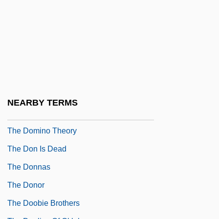
The Dolphin
The Domestic Ideal
The Domestication Of The Horse
The Domestication Of Wheat And Other
Crops
The Dominance Of Athens
NEARBY TERMS
The Domino Principle
The Domino Theory
The Don Is Dead
The Donnas
The Donor
The Doobie Brothers