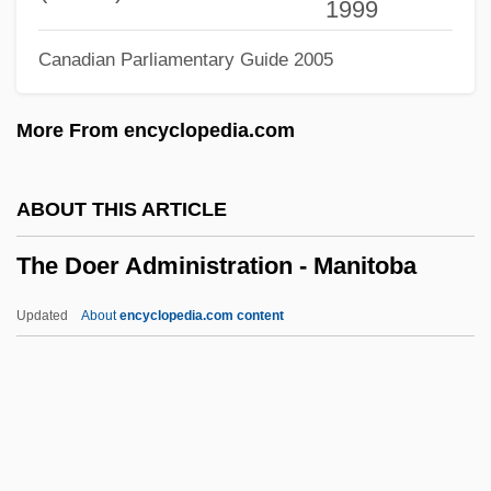
1999
The Dithyramb
Canadian Parliamentary Guide 2005
The Distinguished Gentleman
The Dish
More From encyclopedia.com
The Disenchantments Of Love
The Disenchanted
ABOUT THIS ARTICLE
The Discreet Charm Of The Bourgeoisie
The Doer Administration - Manitoba
The Discovery Program
The Discovery Of Vitamins And Their
Updated
About
encyclopedia.com content
Relationship To Good Health
The Discovery Of Viruses
The Doer Administration -
Manitoba