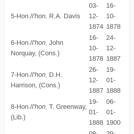
03-
16-
5-Hon./
l'hon.
R.A. Davis
12-
10-
1874
1878
16-
24-
6-Hon./
l'hon.
John
10-
12-
Norquay, (Cons.)
1878
1887
26-
19-
7-Hon./
l'hon.
D.H.
12-
01-
Harrison, (Cons.)
1887
1888
19-
06-
8-Hon./
l'hon.
T. Greenway,
01-
01-
(Lib.)
1888
1900
08-
29-