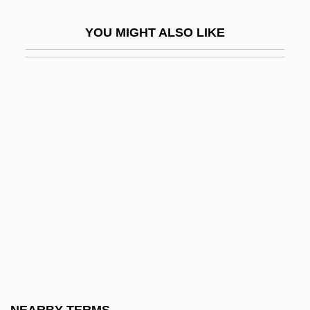
Aug.
YOU MIGHT ALSO LIKE
Augarde, Adrienne (d. 1913)
Augarde, Amy (1868–1959)
Augarde, Louise (1863–1909)
Augarde, Steve 1950–
Augarde, Steve(n Andre) 1950-
Augean
Augen-Gneiss
Augenbraum, Harold
Augengläser
Augenlicht, Das
Augér, Arleen (Joyce)