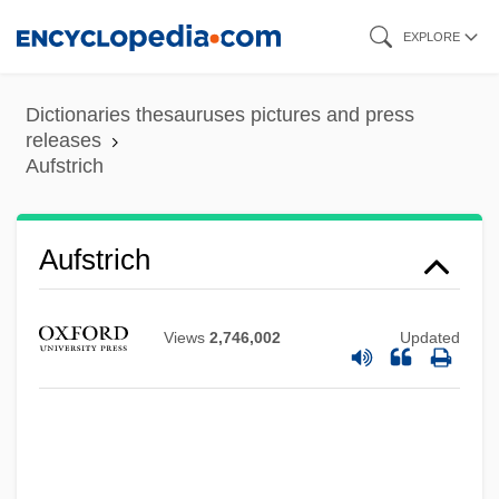
Skip
EXPLORE
to
main
Dictionaries thesauruses pictures and press
content
releases
Aufstrich
Aufstrich
Aufstieg Und Fall Der Stadt Mahagonny
Aufschwung
Views
2,746,002
Updated
Aufschnitt
Aufschlag
Aufrufen
Auflösen