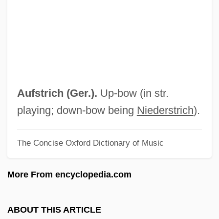
Aufles, Inger
Auflage
Aufl.
Aufführung
Aufforderung Zum Tanz
Aufstrich (Ger.).
Up-bow (in str.
Auf Schnaiter, Benedict Anton
playing; down-bow being
Niederstrich
).
Auf Einer Gondel
The Concise Oxford Dictionary of Music
Auf
AUEW
More From encyclopedia.com
Auerswald, Ingrid (1957–)
Auerstedt
ABOUT THIS ARTICLE
Auerodendron Pauciflorum