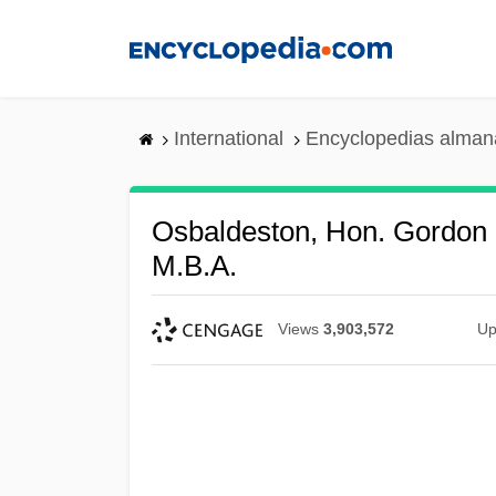
Skip
to
main
content
International
Encyclopedias almana
Osbaldeston, Hon. Gordon F
M.B.A.
Views
3,903,572
Up