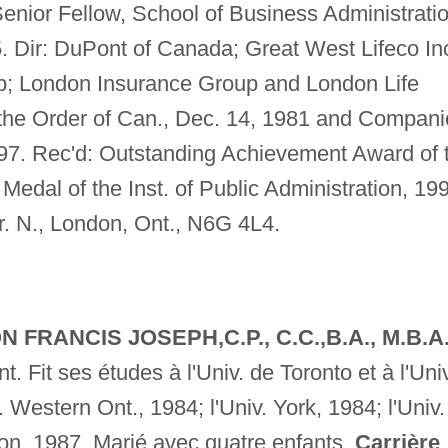
enior Fellow, School of Business Administratio
. Dir: DuPont of Canada; Great West Lifeco Inc
p; London Insurance Group and London Life
f the Order of Can., Dec. 14, 1981 and Compan
1997. Rec'd: Outstanding Achievement Award of 
Medal of the Inst. of Public Administration, 19
. N., London, Ont., N6G 4L4.
RANCIS JOSEPH,C.P., C.C.,B.A., M.B.A
. Fit ses études à l'Univ. de Toronto et à l'Univ
 Western Ont., 1984; l'Univ. York, 1984; l'Univ.
ton, 1987. Marié avec quatre enfants.
Carrière