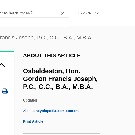
Osagean
EXPLORE
Osage Religious Traditions
OSAF
ancis Joseph, P.C., C.C., B.A., M.B.A.
Osadchaya, Liliya (1953–)
OSA
ABOUT THIS ARTICLE
Os2
Osbaldeston, Hon.
Os1
Gordon Francis Joseph,
P.C., C.C., B.A., M.B.A.
OS&W
Os Innominatum
Updated
Os Fuzis
About
encyclopedia.com content
Osbaldeston, Hon. Gordon
Print Article
Francis Joseph, P.C., C.C.,