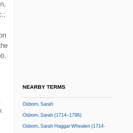
n,
Osborn, Emily Mary (1834–C. 1885)
.;
Osborn, Eric Francis
Osborn, Henry Fairfield (1887 – 1969)
ion
American Conservationist And Naturalist
the
Osborn, HenryFairfield
90.
Osborn, Ian
Osborn, Karen
Osborn, Karen 1954-
NEARBY TERMS
Osborn, Max
.
Osborn, Sarah
.
Osborn, Sarah (1714–1796)
Osborn, Sarah Haggar Wheaten (1714-