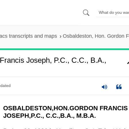
cs transcripts and maps
Osbaldeston, Hon. Gordon Fr
rancis Joseph, P.C., C.C., B.A.,
dated
OSBALDESTON,HON.GORDON FRANCIS
JOSEPH,P.C., C.C.,B.A., M.B.A.