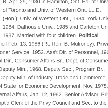
B. Apr. 29, 1930 in Hamilton, Ont. Ed. at Univ
of Toronto and Univ. of Western Ont. LL.D.
(Hon.): Univ. of Western Ont., 1984; York Univ
1984; Dalhousie Univ., 1985 and Carleton Uni
1987. Married with four children.
Political
cil Feb. 13, 1986 (Rt. Hon. B. Mulroney).
Priv
er Service, 1953. Ass't Dir. of Personnel, 19
l Dir., Consumer Affairs Br., Dept. of Consume
 Deputy Min., 1968. Deputy Sec., Program Br.,
 Deputy Min. of Industry, Trade and Commerce,
 of State for Economic Development, Nov. 1978.
ernal Affairs, Jan. 12, 1982. Senior Advisor, Pr
pt'd Clerk of the Privy Council and Sec. to the