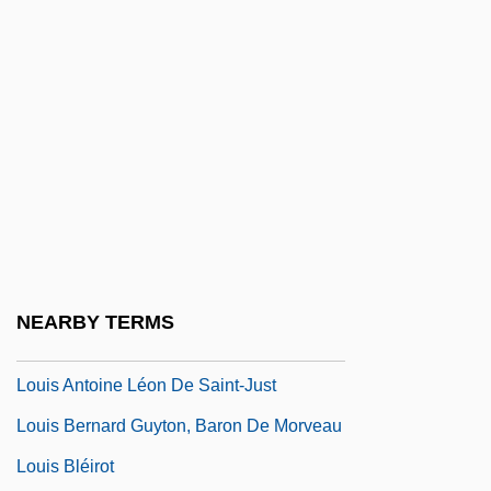
Loughran, James
Loughran, Jonathan 1966- (Johanthan
Loughran, John Loughran)
Louie
Louie, Andrea
Louie, David Wong
Louie, David Wong 1954-
Louis Agassiz
NEARBY TERMS
Louis Albert Sayre
Louis Antoine Léon De Saint-Just
Louis Bernard Guyton, Baron De Morveau
Louis Bléirot