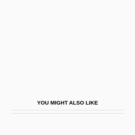
P.C., C.C., Q.C., B.A., LL.B.,
M.B.A.
Lougheed, Rob, B.Ed., B.Sc. (Clover Bar-
Fort Saskatchewan)
Loughery, John
Loughlin
Loughlin, Anne (1894–1979)
Loughlin, James
Loughlin, James F.
YOU MIGHT ALSO LIKE
Loughlin, John
Loughlin, Lori 1964– (Lori Loughton)
Loughran, Beatrix (1896–1975)