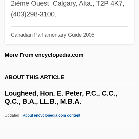
2ième Ouest, Calgary, Alta., T2P 4K7,
Loudon, John Claudius
(403)298-3100.
Loudon, Jane Webb (1807–1858)
Loudon, Dorothy (1933–2003)
Canadian Parliamentary Guide 2005
Loudon, David L.
More From encyclopedia.com
Loudon's Hollow Wall
Loudness
ABOUT THIS ARTICLE
Loudmouthed
Loudmouth
Lougheed, Hon. E. Peter, P.C., C.C.,
Q.C., B.A., LL.B., M.B.A.
Loudhailer
Louder Than Bombs
Updated
About
encyclopedia.com content
Louden, Stephen H. 1941–
Lougheed, Hon. E. Peter,