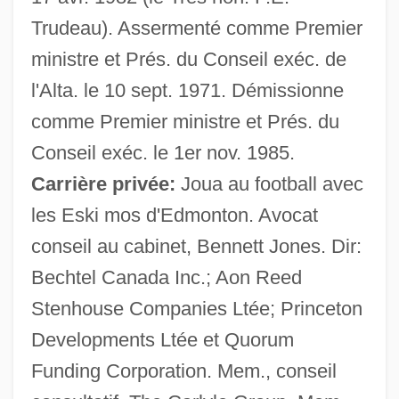
Trudeau). Assermenté comme Premier
ministre et Prés. du Conseil exéc. de
l'Alta. le 10 sept. 1971. Démissionne
comme Premier ministre et Prés. du
Conseil exéc. le 1er nov. 1985.
Carrière privée:
Joua au football avec
les Eski mos d'Edmonton. Avocat
conseil au cabinet, Bennett Jones. Dir:
Bechtel Canada Inc.; Aon Reed
Stenhouse Companies Ltée; Princeton
Developments Ltée et Quorum
Loughborough, Mary Ann Webster
Funding Corporation. Mem., conseil
Louganis, Greg(ory) Efthimios