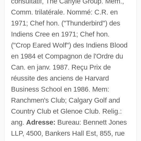
consultatif, The Carlyle Group. Mem.,
Comm. trilatérale. Nommé: C.R. en
Louganis, Greg E.
1971; Chef hon. ("Thunderbird") des
Louganis, Greg
Indiens Cree en 1971; Chef hon.
Louga
("Crop Eared Wolf") des Indiens Blood
Louër, Laurence 1972-
en 1984 et Compagnon de l'Ordre du
Louella Parsons
Can. en janv. 1987. Reçu Prix de
Louella
réussite des anciens de Harvard
Louël, Jean (Hippolyte Oscar)
Business School en 1986. Mem:
Loudun, Nuns Of
Ranchmen's Club; Calgary Golf and
Loudová, Ivana
Country Club et Glenoe Club. Relig.:
Loudov, Ivana (1941–)
ang.
Adresse:
Bureau: Bennett Jones
Loudoun, John Campbell, Fourth Earl Of
LLP, 4500, Bankers Hall Est, 855, rue
Loudon, Mary 1966-