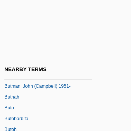
Butler, Zebulon
Butler-Sloss, Elizabeth (1933–)
Butlin's
Butlin, Martin (Richard Fletcher)
Butlin, Ron
Butlin, Ron 1949-
NEARBY TERMS
Butman, John
Butman, John (Campbell) 1951-
Butnah
Buto
Butobarbital
Butoh