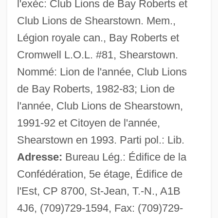
l'exéc: Club Lions de Bay Roberts et
Butler, Robert Olen, Jr
Club Lions de Shearstown. Mem.,
Butler, Robert Olen 1945–
Légion royale can., Bay Roberts et
Butler, Robert Olen (Jr.) 1945-
Cromwell L.O.L. #81, Shearstown.
Butler, Robert Olen
Nommé: Lion de l'année, Club Lions
Butler, Robert 1927–
de Bay Roberts, 1982-83; Lion de
Butler, Richard
l'année, Club Lions de Shearstown,
Butler, Rebecca R. 1945-
1991-92 et Citoyen de l'année,
Butler, Pierce A.
Shearstown en 1993. Parti pol.: Lib.
Butler, Pierce (1866–1939)
Adresse:
Bureau Lég.: Édifice de la
Butler, Pierce (1744–1822)
Confédération, 5e étage, Édifice de
Butler, Percival
l'Est, CP 8700, St-Jean, T.-N., A1B
Butler, Paul D. 1961–
4J6, (709)729-1594, Fax: (709)729-