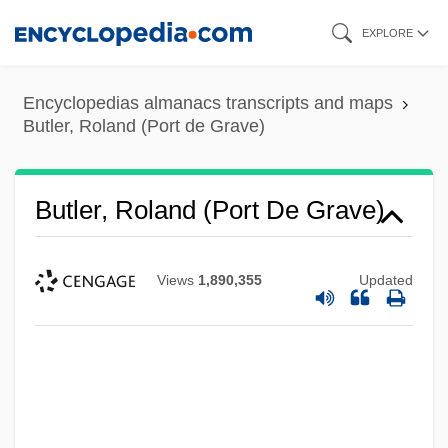
Skip
EXPLORE
to
main
Encyclopedias almanacs transcripts and maps
content
Butler, Roland (Port de Grave)
Butler, Roland (Port De Grave)
Views
1,890,355
Updated