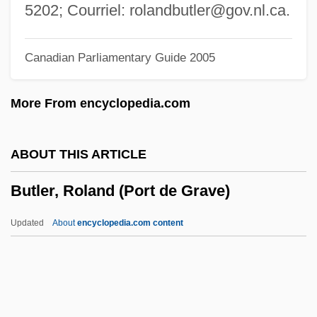
Butler, Paul
5202; Courriel:
rolandbutler@gov.nl.ca
.
Butler, Orville R. 1952-
Canadian Parliamentary Guide 2005
Butler, Octavia Estelle
Butler, Octavia E. 1947–2006
More From encyclopedia.com
Butler, Octavia E. (1947—)
Butler, Octavia E. (1947–2006)
ABOUT THIS ARTICLE
Butler, Octavia E(stelle) 1947-
Butler, Roland (Port de Grave)
Butler, Octavia E(stelle)
Butler, Octavia 1947–2006
Updated
About
encyclopedia.com content
Butler, Octavia
Butler, Nicholas M. (1862–1947)
Butler, Mother Marie Joseph (1860–1940)