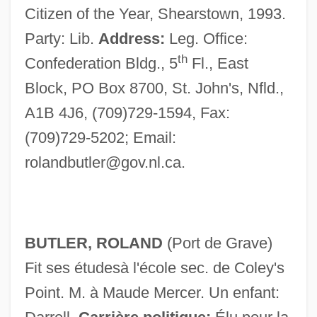
Citizen of the Year, Shearstown, 1993.
Party: Lib.
Address:
Leg. Office:
th
Confederation Bldg., 5
Fl., East
Block, PO Box 8700, St. John's, Nfld.,
A1B 4J6, (709)729-1594, Fax:
(709)729-5202; Email:
rolandbutler@gov.nl.ca
.
BUTLER, ROLAND
(Port de Grave)
Fit ses étudesà l'école sec. de Coley's
Point. M. à Maude Mercer. Un enfant: