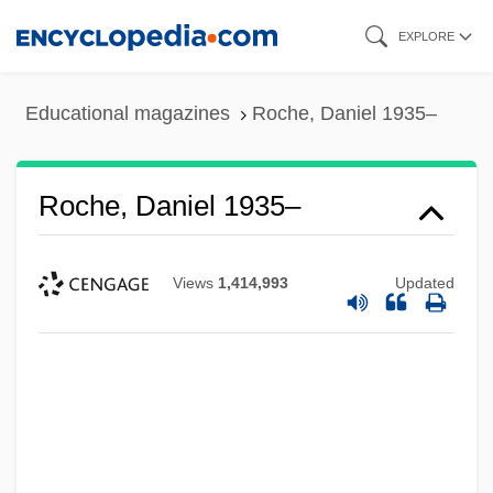
Skip
EXPLORE
to
main
Educational magazines
Roche, Daniel 1935–
content
Roche, Daniel 1935–
Views
1,414,993
Updated