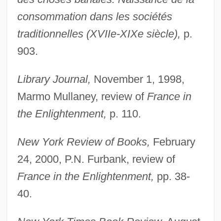
Roche, Claudette
consommation dans les sociétés
Roche, Barbara (1954–)
traditionnelles (XVIIe-XIXe siècle),
p.
Roche, Alex F.
903.
Roche Bioscience
Library Journal,
November 1, 1998,
Roche Biomedical Laboratories, Inc.
Marmo Mullaney, review of
France in
Roche & Dinkeloo
the Enlightenment,
p. 110.
Rochberg, George 1918-2005
Rochberg, Francesca 1952–
New York Review of Books,
February
Rochat-Moser, Franziska (1966–2002)
24, 2000, P.N. Furbank, review of
France in the Enlightenment,
pp. 38-
Rochat, Philippe 1950-
40.
Rochat, Laurence (1979–)
Rochas, Marcel