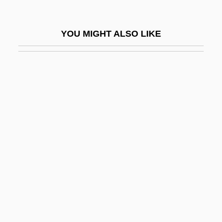
Roche, Édouard Albert
Roche, James Michael
YOU MIGHT ALSO LIKE
Roche, Jerome (Lawrence Alexander)
Roche, Josephine (1886–1976)
Roché, Joyce 1947–
Roche, Kevin
Roche, Luane 1937–
Roche, Maggie (1951–)
Roche, Mark W. 1956–
Roche, Maurice 1925–
Roche, Melanie (1970–)
Roche, Paul