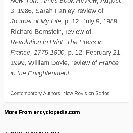
New York Times Book Review,
August
Rochas D'Aiglun, Lt.-Col. Eugene
3, 1986, Sarah Hanley, review of
Auguste-Albert De (1837-1914)
Journal of My Life,
p. 12; July 9, 1989,
Rochambeau, Jean-Baptiste Donatien De
Richard Bernstein, review of
Vimeur, Comte De
Revolution in Print: The Press in
Rochambeau, Jean Baptiste Donatien De
France, 1775-1800,
p. 12; February 21,
Vimeur, Comte De
1999, William Doyle, review of
France
Rochambeau, Donatien Marie Joseph De
in the Enlightenment.
Vimeur De (1755–1813)
Contemporary Authors, New Revision Series
Rochambeau (Fils), Donatien Marie
Joseph De Vimeur, Vicomte De
More From encyclopedia.com
Rochalimaea
Rocha, Manoel Ribeiro (1687–1745)