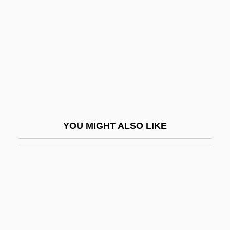
Attalid
Attallah, Naim 1931–
Attanasio, Paul
Attanasio, Paul 1959–
Attangika-Magga
Attaque
Attar, ?ayyim Ben Moses (IBN)
YOU MIGHT ALSO LIKE
Attar, Judah Ben Jacob (IBN)
Attar, Samar (1940–)
Attawapiskat
Atteberry, Kevan J.
Attelette
Attell, Abraham Washington