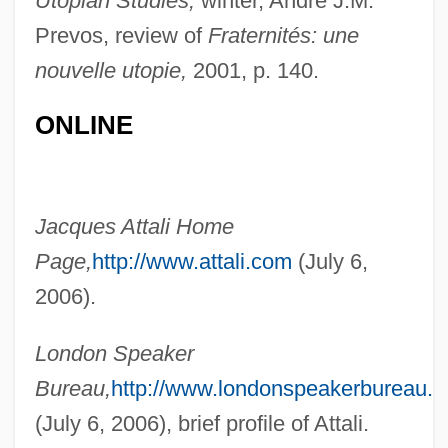
Utopian Studies,
winter, Andre J.M.
Attainment Area
Prevos, review of
Fraternités: une
Attainment
nouvelle utopie,
2001, p. 140.
Attainder Of Treason
ONLINE
Attaignant, Pierre
Attai
Attah Zokher
Jacques Attali Home
Attah Horeta Lada'at
Page,
http://www.attali.com
(July 6,
Attah E?ad
2006).
Attacks On Foreigners And Immigrants In
Post-Reunification Germany
London Speaker
Attacks Beset Afghan Girls' Schools
Bureau,
http://www.londonspeakerbureau.c
Attacker
(July 6, 2006), brief profile of Attali.