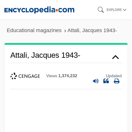
Skip
EXPLORE
to
main
Educational magazines
Attali, Jacques 1943-
content
Attali, Jacques 1943-
Views
1,374,232
Updated