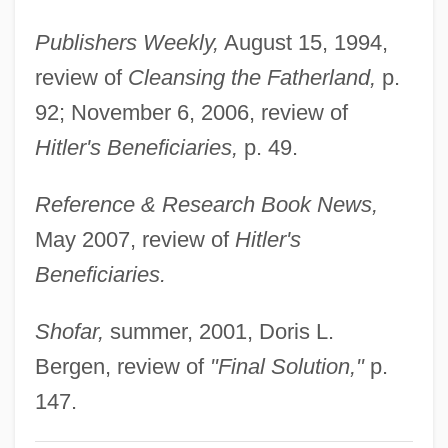
Pinkus)
Publishers Weekly,
August 15, 1994,
Alwin, Carl
review of
Cleansing the Fatherland,
p.
Always Will
92; November 6, 2006, review of
Always Something New Out Of Africa
Hitler's Beneficiaries,
p. 49.
Always Outnumbered Always Outgunned
Reference & Research Book News,
Always Coming Home
May 2007, review of
Hitler's
Always 1989
Beneficiaries.
Always 1985
Alward, Hon. David, B.A. (Woodstock)
Shofar,
summer, 2001, Doris L.
Minister Of Agriculture, Fisheries And
Bergen, review of
"Final Solution,"
p.
Aquaculture
147.
Alwar