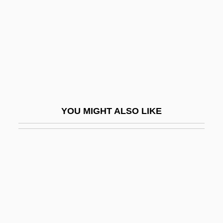
Alypius
Alyxia
Álzaga, Martín De (1757–1812)
Alzate Y Ramírez, Jos
Alzate Y Ramírez, José Antonio De
(1737–1799)
YOU MIGHT ALSO LIKE
Alzato
Alzey
Alzheimer's Disease: Behavioral Aspects
Alzheimer's Disease: Human Disease
And The Genetically Engineered Animal
Models