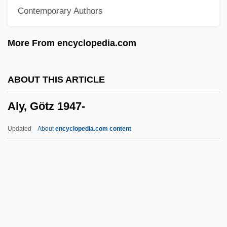
Contemporary Authors
Alwand
Alwah
More From encyclopedia.com
Alvtegen, Karin 1965–
Alvord, Henry Elijah
ABOUT THIS ARTICLE
Alvord, Clarence Walworth
Aly, Götz 1947-
Alvise Da Cadamosto
Alvise Cadamosto
Updated
About
encyclopedia.com content
Alvis, Robert E.
Alvis, Hayes (Julian)
Aly, Götz 1947-
Alyabyev, Alexander
Alyattes