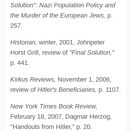
Solution": Nazi Population Policy and
the Murder of the European Jews,
p.
257.
Historian,
winter, 2001, Johnpeter
Horst Grill, review of
"Final Solution,"
Aly &amp; AJ
p. 441.
Alwyn, Kenneth (in Full, Kenneth Alwyn
Wetherall)
Kirkus Reviews,
November 1, 2006,
Alwyn (Wetherall), Kenneth
review of
Hitler's Beneficiaries,
p. 1107.
Alwyn
New York Times Book Review,
ALWR
February 18, 2007, Dagmar Herzog,
Alworth, Lance Dwight
"Handouts from Hitler," p. 20.
Alwin, Karl (Real Name, Alwin Oskar