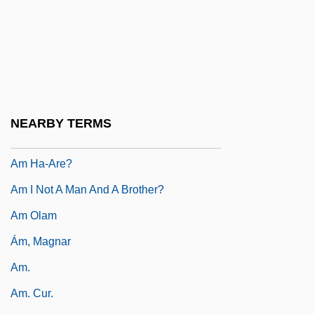
Alzira
Alzog, Johann Baptist
Al–Abdullah, Rania
Al–Ani, Jananne
Al–Shukairy, Ahmad
NEARBY TERMS
Am Ehad Party (One Nation)
Am Ha-Are?
Am I Not A Man And A Brother?
Am Olam
Ám, Magnar
Am.
Am. Cur.