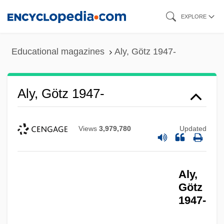
Skip
EXPLORE
to
main
Educational magazines
Aly, Götz 1947-
content
Aly, Götz 1947-
Views
3,979,780
Updated
Aly,
Götz
1947-