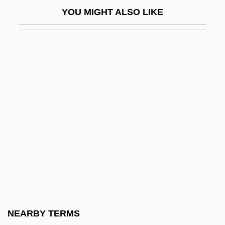
Konigsburg)
YOU MIGHT ALSO LIKE
Konigsburg, E.L. 1930–
Königsdor, Helga (1938–)
Königshütte
Königskinder
Königslöw, Johann Wilhelm Cornelius
Von
Königsmark, Aurora Von (1662–1728)
Königsmark, Countess Maria Aurora
Königsperger, Marianus (actually, Johann
Erhard)
Konihowski, Diane Jones (1951–)
NEARBY TERMS
Konik, Michael