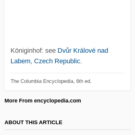
König Hirsch
König Brauerei GmbH & Co. KG
Konieczny, Vladimir 1946–
Konie, Gwendoline (1938–)
Kongsfjorden
Königinhof: see
Dvůr Králové nad
Kongsberg
Labem
,
Czech Republic
.
Kongoni
The Columbia Encyclopedia, 6th ed.
Kongo, Kingdom Of
Kongo Religion
More From encyclopedia.com
Kongi's Harvest
Konga, Pauline (c. 1971–)
ABOUT THIS ARTICLE
Kong?-Kai Mandara