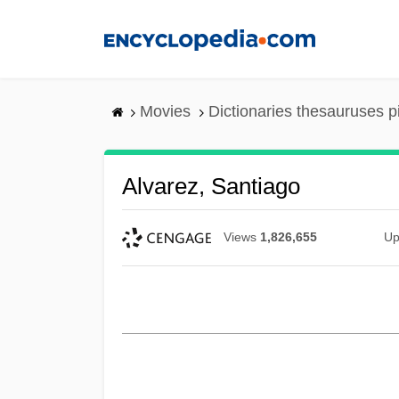
Skip
to
main
content
Movies
Dictionaries thesauruses p
Alvarez, Santiago
Views
1,826,655
Up