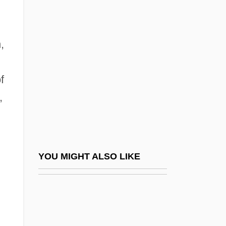
U.S. 655 (1992)
Alvariño, Angeles
Alvariño, Angeles: 1916—: Marine
,
Biologist, Oceanographer
f
Alvaro De Mendaña De Nehra
,
Álvaro De Mendaña De Neyra
Alvaro Pelayo
Alvaro Siza
Alvary (real Name, Achenbach),
YOU MIGHT ALSO LIKE
Max(imilian)
Alvary, Lorenzo
Alvary, Max