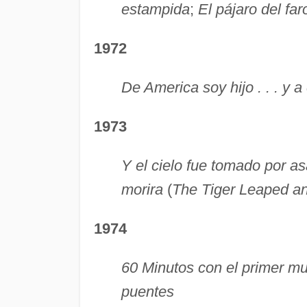
estampida
;
El pájaro del far
1972
De America soy hijo . . . y 
1973
Y el cielo fue tomado por as
morira
(
The Tiger Leaped and
1974
60 Minutos con el primer m
puentes