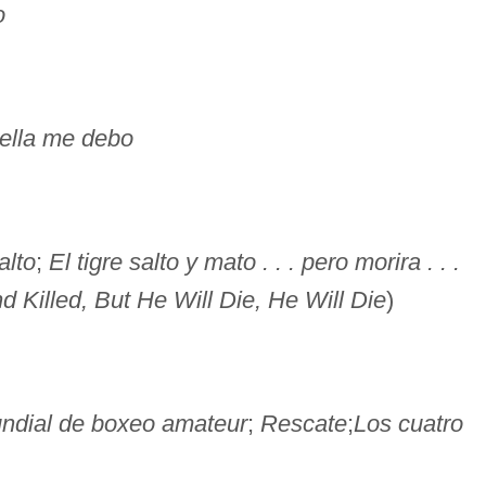
o
a ella me debo
alto
;
El tigre salto y mato . . . pero morira . . .
 Killed, But He Will Die, He Will Die
)
undial de boxeo amateur
;
Rescate
;
Los cuatro