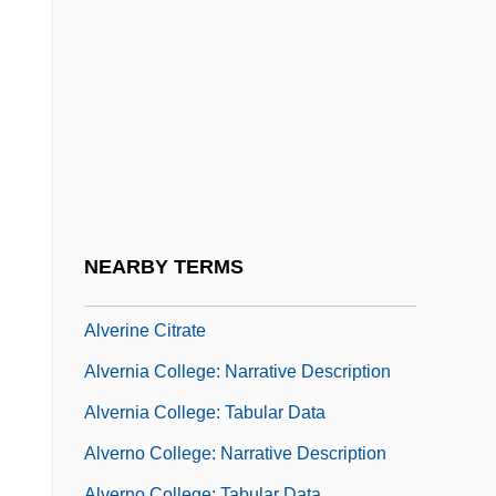
Alvastra, Abbey Of
Alvear, Carlos María De
Alvear, Carlos María De (1789–1852)
Alvear, Marcelo Torcuato De
Alvear, Marcelo Torcuato De (1868–1942)
Alveolar Echinococcosis
Alveoli
NEARBY TERMS
Alveolitis
Alverine Citrate
Alvernia College: Narrative Description
Alvernia College: Tabular Data
Alverno College: Narrative Description
Alverno College: Tabular Data