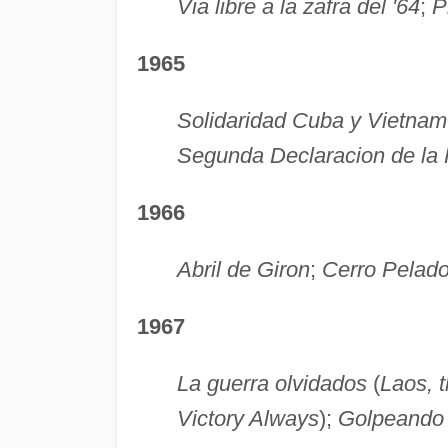
Via libre a la zafra del '64
;
P
1965
Solidaridad Cuba y Vietnam
Segunda Declaracion de la
1966
Abril de Giron
;
Cerro Pelad
1967
La guerra olvidados
(
Laos, 
Victory Always
);
Golpeando 