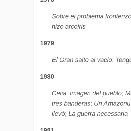
Sobre el problema fronteri
hizo arcoiris
1979
El Gran salto al vacio
;
Tengo
1980
Celia, imagen del pueblo
;
M
tres banderas
;
Un Amazonus
llevó
;
La guerra necessaria
1981