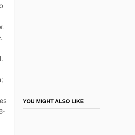
to
Farrah, Hon. Georges, P.C.,
B.A.A.
r.
Farrakhan, L.
.
Farrakhan, Louis (1933-), Religious And
Political Leader
l.
Farrakhan, Louis (1933– )
Farrally, Betty (1915–1989)
;
Farran, Roy Alexander
Farran, Roy Alexander 1921-2006
les
YOU MIGHT ALSO LIKE
Farrand, Beatrix Cadwaladar Jones
8-
Farrand, Beatrix Jones (1872–1959)
Farrand, Max (1869–1945)