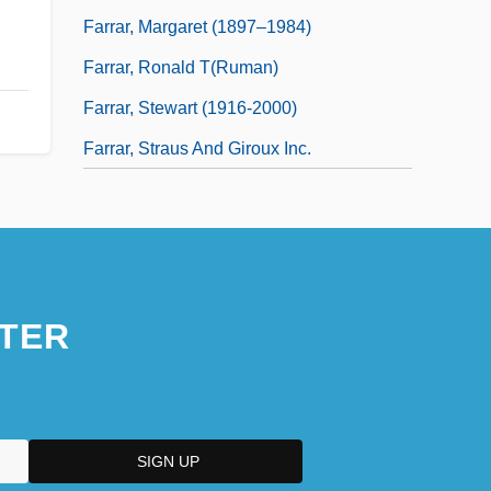
Farrar, Margaret (1897–1984)
Farrar, Ronald T(ruman)
Farrar, Stewart (1916-2000)
Farrar, Straus And Giroux Inc.
TER