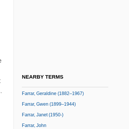
Farrant, John
Farrant, M.A.C. 1947–
Farrant, Richard
Farrar, Cynthia (1795–1862)
Farrar, Edgar Howard
e
Farrar, Eliza (Ware) Rotch
Farrar, Eliza Rotch (1791–1870)
NEARBY TERMS
t
Farrar, Ernest (Bristow)
.
Farrar, Geraldine (1882–1967)
Farrar, Gwen (1899–1944)
Farrar, Janet (1950-)
Farrar, John