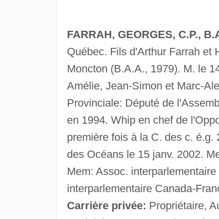
FARRAH, GEORGES, C.P., B.A
Québec. Fils d'Arthur Farrah et 
Moncton (B.A.A., 1979). M. le 1
Amélie, Jean-Simon et Marc-Alex
Provinciale: Député de l'Assem
en 1994. Whip en chef de l'Oppos
première fois à la C. des c. é.
des Océans le 15 janv. 2002. M
Mem: Assoc. interparlementair
interparlementaire Canada-Fran
Carrière privée:
Propriétaire, A