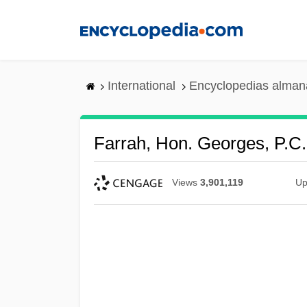
Skip
to
main
content
International
Encyclopedias almana
Farrah, Hon. Georges, P.C.
Views
3,901,119
Up