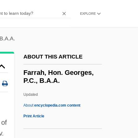
Farr, Diane
Farr, Dennis 1929-2006
EXPLORE
Farr, David N. 1955–
Farquhar, Percival (1864–1953)
B.A.A.
Farquhar, Mary Ann
ABOUT THIS ARTICLE
Farquhar, Marilyn (1928–)
Farquhar, John Nicol
Farrah, Hon. Georges,
P.C., B.A.A.
Farquhar, David (Andross)
Farquhar
Updated
Farouk Systems, Inc.
About
encyclopedia.com content
Farouche
Print Article
 of
Farooki, Roopa 1974–
v.
Faron, Fay