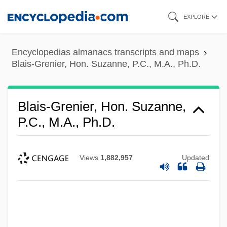
Skip
EXPLORE
to
main
Encyclopedias almanacs transcripts and maps
content
Blais-Grenier, Hon. Suzanne, P.C., M.A., Ph.D.
Blais-Grenier, Hon. Suzanne,
P.C., M.A., Ph.D.
Views
1,882,957
Updated