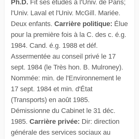
Ph.D.
Fit ses études à l'Univ. de Paris;
l'Univ. Laval et l'Univ. McGill. Mariée.
Blais, Raynald (Gaspésie—Îles-De-La-
Deux enfants.
Carrière politique:
Élue
Madeleine)
pour la première fois à la C. des c. é.g.
1984. Cand. é.g. 1988 et déf.
Blais, Marie-Claire 1939–
Assermentée au conseil privé le 17
Blais, Marie-Claire (1939–)
sept. 1984 (le Très hon. B. Mulroney).
Blais, Madeleine 1947-
Nommée: min. de l'Environnement le
Blais, Hon. Pierre, P.C., B.A., LL.L.
17 sept. 1984 et min. d'État
Blais, Hon. Jean-Jacques, P.C., Q.C.,
(Transports) en août 1985.
B.A., LL.B., LL.M.
Démissionne du Cabinet le 31 déc.
Blais, André 1947-
1985.
Carrière privée:
Dir: direction
Blais, Andre
générale des services sociaux au
Blair, Tony (b. 1953)