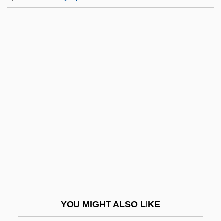
Blair, Jayson
Blair, Janet (1921–)
Blair, Emily Newell (1877–1951)
Blair, E(lizabeth) Anne
Blais-Grenier, Hon. Suzanne,
P.C., M.A., Ph.D.
Blaisdell, Bob
Blaisdell, Nesbitt 1928–
Blaise Diagne
Blaise Of Sebaste, St.
Blaise, Clark
YOU MIGHT ALSO LIKE
Blaise, Clark 1940-