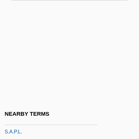
S. Of Sol.
S. Of T.
S. Of TT
S. Rept
S. Res.
S. Yd
S.a.
S.A.C.I. Falabella
S.a.f.e.
S.a.n.r.
NEARBY TERMS
S.a.p.
S.a.p.l.