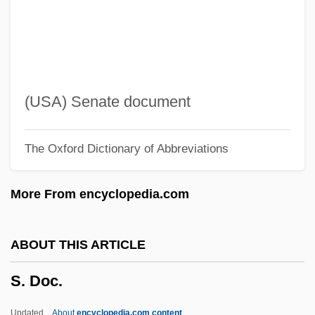
S-Wave
S-VHS
S-Tectonite
S-SEED
(USA) Senate document
S-RNA
The Oxford Dictionary of Abbreviations
S-M
S-K-I Limited
More From encyclopedia.com
S-Gate
S-For
ABOUT THIS ARTICLE
S-Fold
S. Doc.
S-Et-O
S-Et-L
Updated
About
encyclopedia.com content