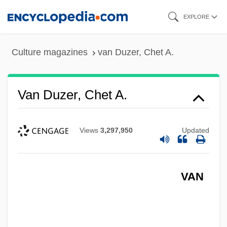
Skip
EXPLORE
to
main
Culture magazines
van Duzer, Chet A.
content
Van Duzer, Chet A.
Views
3,297,950
Updated
Van Duyn, Mona 1921–2004
VAN
Van Duyn, Mona (Jane) 1921-2004
Van Duyn, Mona (Jane)
Van Duyn, Mona (1921—)