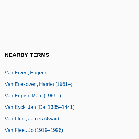
Van Dyke, Willard (Ames) 1906-1986
Van Dyken, Amy
Van Dyken, Amy (1973–)
Van Dyken, Amy (1973—)
Van Eenwyk, John R.
NEARBY TERMS
Van Eps, George (Abel)
Van Erven, Eugene
Van Ettekoven, Harriet (1961–)
Van Eupen, Marit (1969–)
Van Eyck, Jan (ca. 1385–1441)
Van Fleet, James Alward
Van Fleet, Jo (1919–1996)