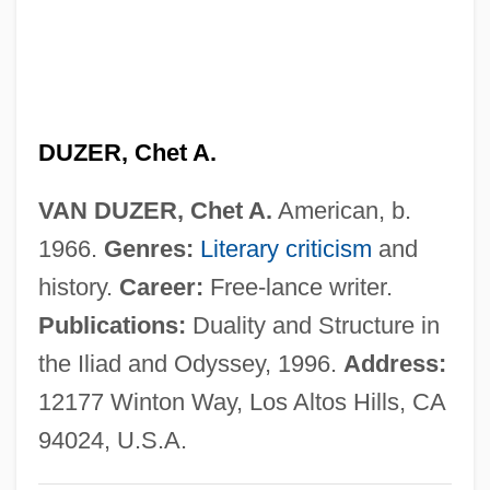
Van Duyn, Mona (1921–2004)
Van Duyn, Mona
Van Dusen, Granville R. 1944– (Granville
DUZER, Chet A.
VanDusen, Granville Van Dusen)
Van Dusen, Chris
VAN DUZER, Chet A.
American, b.
Van Durme, Jef
1966.
Genres:
Literary criticism
and
Van Drogenbroek, Marieke (1964–)
history.
Career:
Free-lance writer.
Van Draanen, Wendelin
Publications:
Duality and Structure in
Van Dover, J(ames) K(enneth)
the Iliad and Odyssey, 1996.
Address:
Van Dover, Cindy (1954–)
12177 Winton Way, Los Altos Hills, CA
Van Dormael, Jaco
94024, U.S.A.
Van Doren, Mamie (1931–)