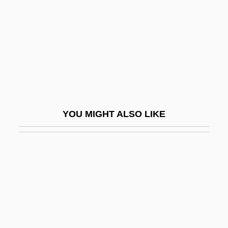
Van Duzer, Chet A.
Van Dyck
Van Dyck, Cornelius Van Alen
Van Dyck, Ernest (Marie Hubert)
Van Dyck, Karen 1961–
Van Dyk, Paul
YOU MIGHT ALSO LIKE
Van Dyke, Annette 1943–
Van Dyke, Dick
Van Dyke, Dick (1925—)
Van Dyke, Henry
Van Dyke, Richard Wayne ("Dick")
Van Dyke, Vonda Kay (c. 1944–)