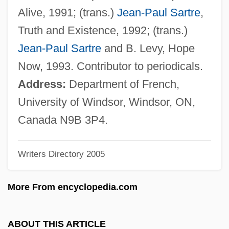
Van Den Borren, Charles (-Jean-Eugène)
Alive, 1991; (trans.)
Jean-Paul Sartre
,
Van Den Boorn-Coclet, Henriette
Truth and Existence, 1992; (trans.)
Van Den Boogaard, Dillianne (1974–)
Jean-Paul Sartre
and B. Levy, Hope
Van Den Bergh's Test
Now, 1993. Contributor to periodicals.
Van Den Akker, Koos
Address:
Department of French,
Van Deman, Irene (1889–1961)
University of Windsor, Windsor, ON,
Van Deman, Esther (1862–1937)
Canada N9B 3P4.
Van Delden, Maarten 1958–
Writers Directory 2005
Van Delden, Maarten
Van Deburg, William L.
More From encyclopedia.com
Van De Woestijne, David
Van De Wetering, Janwillem 1931–2008
ABOUT THIS ARTICLE