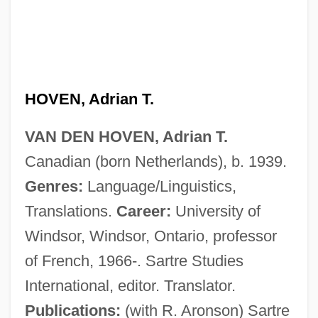
HOVEN, Adrian T.
VAN DEN HOVEN, Adrian T.
Canadian (born Netherlands), b. 1939.
Van Den Heide, Iris 1970-
Genres:
Language/Linguistics,
Van Den Burg, Ieke (1952–)
Translations.
Career:
University of
Van Den Broek, Theodore
Windsor, Windsor, Ontario, professor
Van Den Broek, Johannes Hendrik
of French, 1966-. Sartre Studies
Van Den Brink, H(ans) M(aarten)
International, editor. Translator.
Van Den Brink, Gijsbert 1963-
Publications:
(with R. Aronson) Sartre