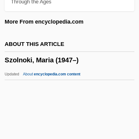
Through the Ages
Szilard, Leo
Szilagyi, Katalin
More From encyclopedia.com
Szilágyi, Géza
Szigetvár
ABOUT THIS ARTICLE
Szigetköz
Szolnoki, Maria (1947–)
Szigeti, Joseph
Szigeti, Josef
Updated
About
encyclopedia.com content
Szigeti, Imre
Szidon, Roberto
Szewinska, Irena (1946—)
Szewinska, Irena (1946–)
Szewczyk, Barbara (1970–)