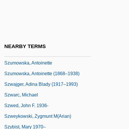
Sztójay, Döme°
Sztompka, Henryk
Sztompka, Piotr
Szuk, Józef Zygmunt
NEARBY TERMS
Szumigalski, Anne (1922–1999)
Szumowska, Antoinette
Szumowska, Antoinette (1868–1938)
Szwajger, Adina Blady (1917–1993)
Szwarc, Michael
Szwed, John F. 1936-
Szweykowski, Zygmunt M(arian)
Szybist, Mary 1970–