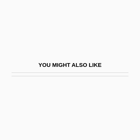
Szolnoki, Maria (1947–)
Szombathely
Szomory (Weisz), Dezs?
Szondi Test
Szondi, Leopold (1893-1986)
Szonolmokite
YOU MIGHT ALSO LIKE
Szönyi, Erzsébet
Szönyi, Erzsebet (1924–)
Szönyi, Erzsebet (1924—)
Szostak, Jack William
Szostak, Rick
Szpilman, Wladyslaw
Szpiro, George G. 1950-