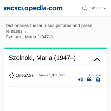
Skip
EXPLORE
to
main
Dictionaries thesauruses pictures and press
content
releases
Szolnoki, Maria (1947–)
Szolnoki, Maria (1947–)
Views
1,311,880
Updated
Szolnok
SzollõSy, András