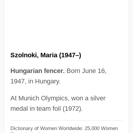
Szold, Robert
Szold, Henrietta (1860–1945)
Szold, Benjamin
Szokolay, Sándor
Szoke, Katalin (1935–)
Szolnoki, Maria (1947–)
Szohr, Jessica 1985- (Jessica Szhor,
Jessica Karen Szohr)
Hungarian fencer.
Born June 16,
Szocs, Zsuzsanna (1962–)
1947, in Hungary.
Szobel, Géza
At Munich Olympics, won a silver
Szlengel, Wladyslaw
medal in team foil (1972).
Szirtes, George
Szily, Pál
Dictionary of Women Worldwide: 25,000 Women