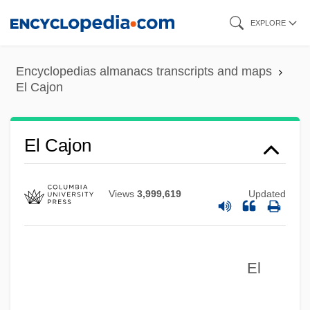
Skip
EXPLORE
to
main
Encyclopedias almanacs transcripts and maps
content
El Cajon
El Cajon
Views
3,999,619
Updated
El
El Bruto
El Bola