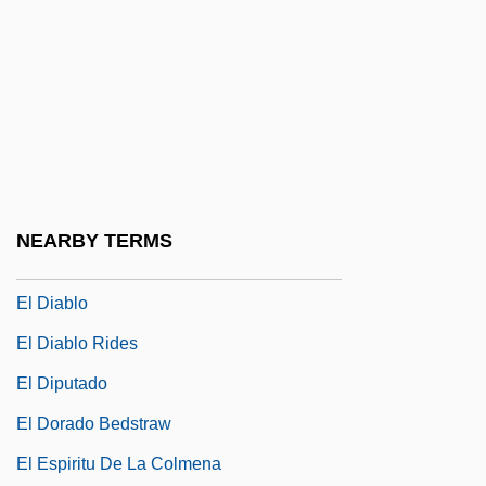
El Cerrito
El Chacal De Nahueltoro
El Chico Restaurants, Inc.
El Cochecito
El Condor
El Cordobés
NEARBY TERMS
El Crimen Perfecto
El Diablo
El Diablo Rides
El Diputado
El Dorado Bedstraw
El Espiritu De La Colmena