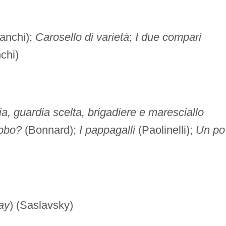
anchi);
Carosello di varietà
;
I due compari
chi)
a, guardia scelta, brigadiere e maresciallo
abbo?
(Bonnard);
I pappagalli
(Paolinelli);
Un po'
ay
) (Saslavsky)