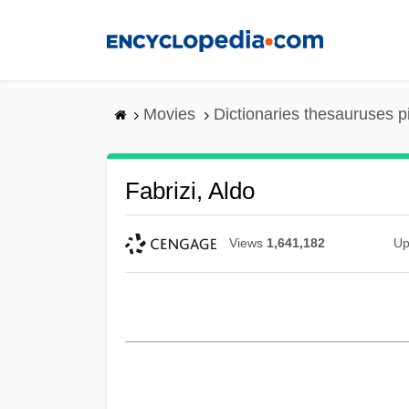
Skip
to
main
content
Movies
Dictionaries thesauruses p
Fabrizi, Aldo
Views
1,641,182
Up