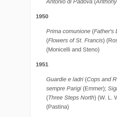
Antonio di Padova
(
Anthony
1950
Prima comunione
(
Father's
(
Flowers of St. Francis
) (Ros
(Monicelli and Steno)
1951
Guardie e ladri
(
Cops and R
sempre Parigi
(Emmer);
Sig
(
Three Steps North
) (W. L. 
(Pastina)