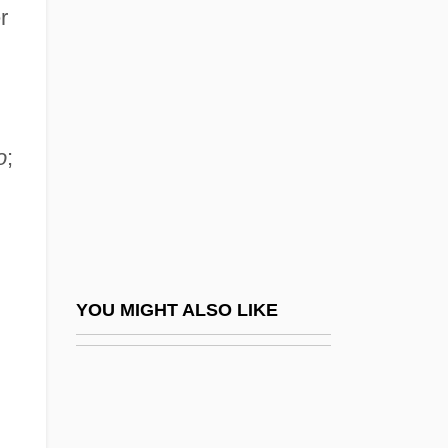
Fabrizi, Aldo
r
Fabrizi, Vincenzo
Fabrizio, Timothy C(harles)
Fabrizio, Timothy C(harles) 1948-
o
;
Fabrosaurus Australis
Fabry Disease
Fabry, Charles
Fabry, Louis
Fabulation; Or, The Re–Education Of
YOU MIGHT ALSO LIKE
Undine
Fabulist
Fabulosity