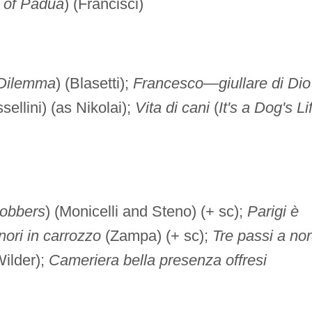
 of Padua
) (Francisci)
 Dilemma
) (Blasetti);
Francesco—giullare di Dio
sellini) (as Nikolai);
Vita di cani
(
It's a Dog's Li
obbers
) (Monicelli and Steno) (+ sc);
Parigi è
nori in carrozzo
(Zampa) (+ sc);
Tre passi a no
Wilder);
Cameriera bella presenza offresi