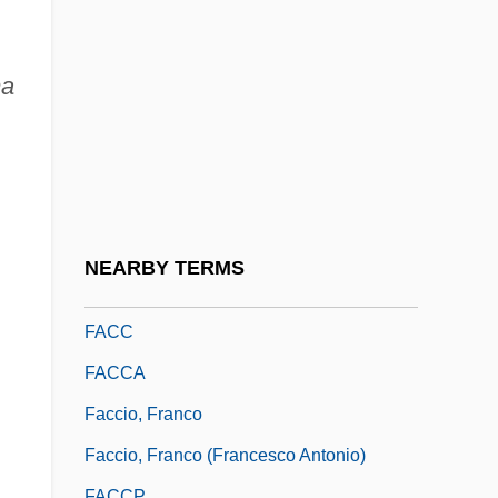
Fabulous
Fabulous Adventures Of Baron
ma
Munchausen
Fabulous Joe
Faburden
Fabx.
Fac.
NEARBY TERMS
Façadism
FACC
FACCA
Faccio, Franco
Faccio, Franco (Francesco Antonio)
FACCP