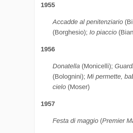
1955
Accadde al penitenziario
(Bi
(Borghesio);
Io piaccio
(Bian
1956
Donatella
(Monicelli);
Guardi
(Bolognini);
Mi permette, b
cielo
(Moser)
1957
Festa di maggio
(
Premier M