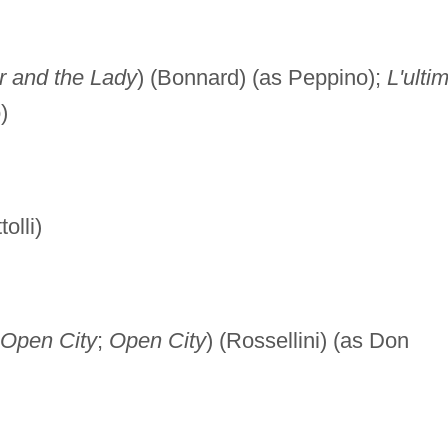
r and the Lady
) (Bonnard) (as Peppino);
L'ulti
)
olli)
Open City
;
Open City
) (Rossellini) (as Don