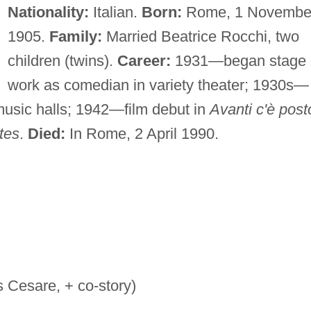
Nationality:
Italian.
Born:
Rome, 1 Novembe
1905.
Family:
Married Beatrice Rocchi, two
children (twins).
Career:
1931—began stage
work as comedian in variety theater; 1930s—
music halls; 1942—film debut in
Avanti c'è post
tes
.
Died:
In Rome, 2 April 1990.
 Cesare, + co-story)