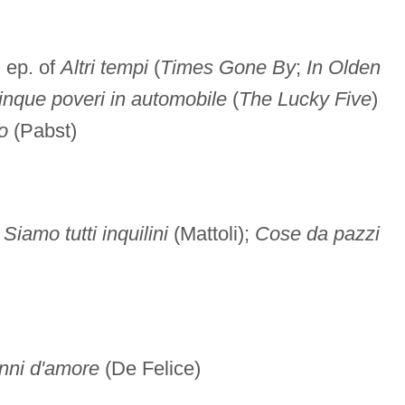
" ep. of
Altri tempi
(
Times Gone By
;
In Olden
inque poveri in automobile
(
The Lucky Five
)
o
(Pabst)
;
Siamo tutti inquilini
(Mattoli);
Cose da pazzi
nni d'amore
(De Felice)