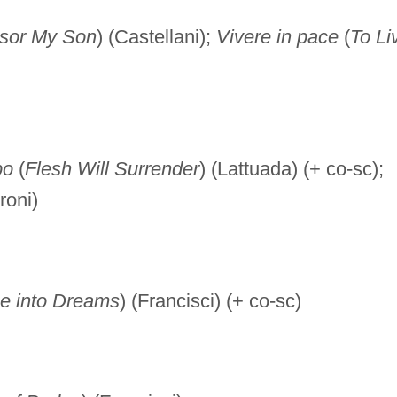
ssor My Son
) (Castellani);
Vivere in pace
(
To Li
po
(
Flesh Will Surrender
) (Lattuada) (+ co-sc);
roni)
e into Dreams
) (Francisci) (+ co-sc)