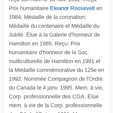
Prix humanitaire
Eleanor Roosevelt
en
1984; Médaille de la coronation;
Fairclough, Eric (MayoTatchun)
Médaille du centenaire et Médaille du
Jubilé. Élue à la Galerie d'honneur de
Fairclough, Ellen (b. 1905)
Hamilton en 1985. Reçu: Prix
Fairclough, Ellen (1905–2004)
humanitaire d'honneur de la Soc.
Fairclough, Adam 1952-
multiculturelle de Hamilton en 1991 et
Fairclough Construction Group Plc
la Médaille commémorative du 125e en
Faircloth, Christopher A. 1966–
1992. Nommée Compagnon de l'Ordre
Fairchild, Morgan 1950-
du Canada le 4 janv. 1995. Mem. à vie,
Fairchild, Helen
Corp. professionnelle des CGA. Élue
Fairchild, Cicely
mem. à vie de la Corp. professionnelle
Fairchild, Blair