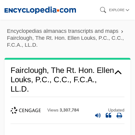
Skip
EXPLORE
to
main
Encyclopedias almanacs transcripts and maps
content
Fairclough, The Rt. Hon. Ellen Louks, P.C., C.C.,
F.C.A., LL.D.
Fairclough, The Rt. Hon. Ellen
Louks, P.C., C.C., F.C.A.,
LL.D.
Views
3,307,784
Updated