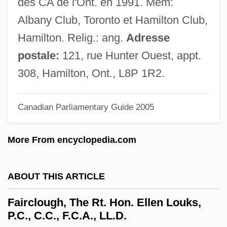
des CA de l'Ont. en 1991. Mem:
Fairchild, B.H. 1942–
Albany Club, Toronto et Hamilton Club,
Fairchild, B(ertram) H., (Jr.)
Hamilton. Relig.: ang.
Adresse
Fairchild Dornier GmbH
postale:
121, rue Hunter Ouest, appt.
Fairchild Aircraft, Inc.
308, Hamilton, Ont., L8P 1R2.
Fairburn, Christopher G.
Fairbrother, Sydney (1872–1941)
Canadian Parliamentary Guide 2005
Fairbrother, Nicola (1970–)
More From encyclopedia.com
Fairborn
Fairbanks, Robert B. 1950-
ABOUT THIS ARTICLE
Fairbanks, Marion (1900–1973)
Fairbanks, Madeline (1900–1989)
Fairclough, The Rt. Hon. Ellen Louks,
P.C., C.C., F.C.A., LL.D.
Fairbanks, Douglas, Sr. (1883-1939)