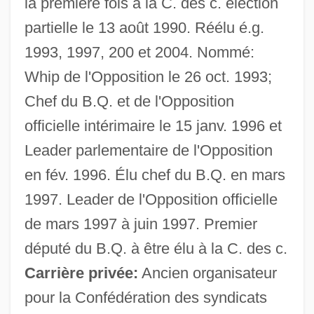
la première fois à la C. des c. élection
partielle le 13 août 1990. Réélu é.g.
1993, 1997, 200 et 2004. Nommé:
Whip de l'Opposition le 26 oct. 1993;
Chef du B.Q. et de l'Opposition
officielle intérimaire le 15 janv. 1996 et
Leader parlementaire de l'Opposition
Duceppe, Gilles
en fév. 1996. Élu chef du B.Q. en mars
Duce, Ivy Oneita 1895-1981
1997. Leader de l'Opposition officielle
de mars 1997 à juin 1997. Premier
Duce
député du B.Q. à être élu à la C. des c.
Duccio
Carrière privée:
Ancien organisateur
Ducati Motor Holding SpA
pour la Confédération des syndicats
Ducati Motor Holding S.p.A.