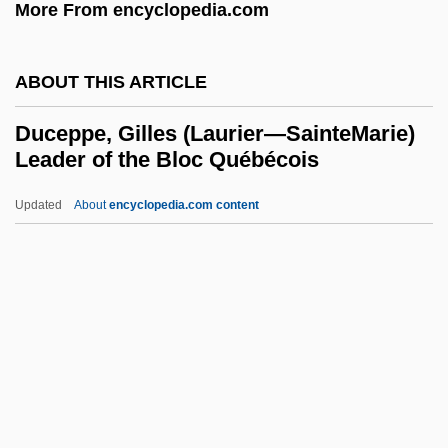
More From encyclopedia.com
Duby, Georges (1919– )
Dubuysson Des Hays, Charles-François,
ABOUT THIS ARTICLE
Vicomte
Dubus, Andre, III 1959–
Duceppe, Gilles (Laurier—SainteMarie)
Leader of the Bloc Québécois
Dubus, Andre, III
Dubus, Andre III 1959-
Updated
About
encyclopedia.com content
DuBurke, Randy
Dubuque, Archdiocese Of
Duceppe, Gilles (Laurier—
SainteMarie) Leader Of The
Bloc Québécois
Duces Tecum