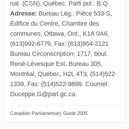
nat. (CSN), Québec. Parti pol.: B.Q.
Ducasse, Jean J. A. Roger
Adresse:
Bureau Lég.: Pièce 533-S,
Ducasse, Isidore
Édifice du Centre, Chambre des
Ducasse, Curt John (1881–1969)
communes, Ottawa, Ont., K1A 0A6,
Ducasse, Curt John
(613)992-6779, Fax: (613)954-2121
Ducasse, C(urt) J(ohn) (1881-1969)
Bureau Circonscription: 1717, boul.
Ducas
René-Lévesque Est, Bureau 305,
Ducal
Montréal, Québec, H2L 4T3, (514)522-
Duc, Gabriel Le
1339, Fax: (514)522-9899. Courriel:
Duc De Saint-Simon
Duceppe.G@parl.gc.ca
.
Duc DAlbe, Le
DUC
Canadian Parliamentary Guide 2005
Duby-Blom, Gertrude (1901–1993)