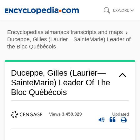
Skip
EXPLORE
to
main
Encyclopedias almanacs transcripts and maps
content
Duceppe, Gilles (Laurier—SainteMarie) Leader of
the Bloc Québécois
Duceppe, Gilles (Laurier—
SainteMarie) Leader Of The
Bloc Québécois
Views
3,459,329
Updated