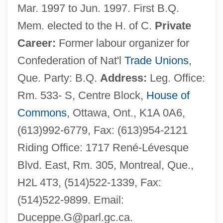
Mar. 1997 to Jun. 1997. First B.Q.
Mem. elected to the H. of C.
Private
Career:
Former labour organizer for
Confederation of Nat'l
Trade Unions
,
Que. Party: B.Q.
Address:
Leg. Office:
Rm. 533- S, Centre Block,
House of
Commons
, Ottawa, Ont., K1A 0A6,
(613)992-6779, Fax: (613)954-2121
Riding Office: 1717 René-Lévesque
Blvd. East, Rm. 305, Montreal, Que.,
H2L 4T3, (514)522-1339, Fax:
(514)522-9899. Email:
Duceppe.G@parl.gc.ca
.