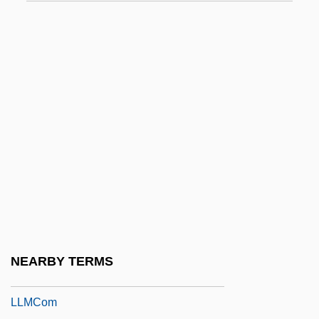
Llewellyn, Richard
Llewellyn, Sam
Llewellyn, Sam 1948-
Llewellyn, Sam 1948–
Llewelyn Ap Gruffydd
Lliopsoas Syndrome
Lliteras, D. S.
Lliteras, D.S. 1949–
LLL
LLLW
NEARBY TERMS
LLM
LLMCom