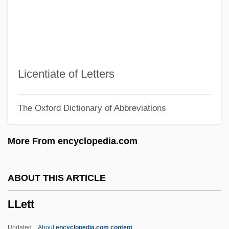
LLCO
LLCM
LLB
Llanvirn
Licentiate of Letters
Llanthony, Monastery Of
The Oxford Dictionary of Abbreviations
Llanquihue
Llanos (Venezuela)
More From encyclopedia.com
Llanos (Colombia)
Llano, George A(lbert) 1911-2003
ABOUT THIS ARTICLE
Llano Estacado
LLett
Llangollen International Musical
Eisteddfod
Updated
About
encyclopedia.com content