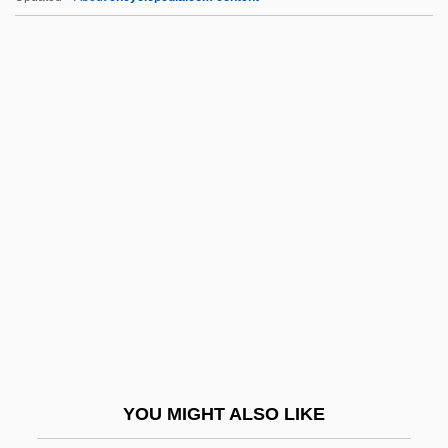
Llanes, Tara (1976–)
Llandudno
Llandovery
Llandeilo
Llandaff, Ancient See Of
LLett
Llewellyn Publications
Llewellyn's New Times (Magazine)
Llewellyn, Claire 1954-
Llewellyn, Grace 1964–
Llewellyn, Karl Nickerson
YOU MIGHT ALSO LIKE
Llewellyn, Kate