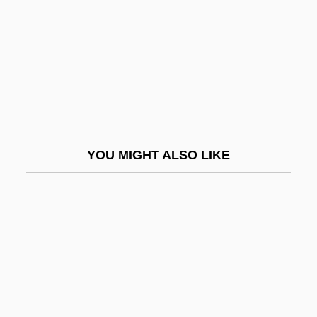
Ayala)
Ayala, Francisco José
Ayala, José De La Cruz (1854–1892)
Ayalon (Formerly Neustadt), David
Ayalon, Ami
Ayalti (Klenbart), Hanan J.
YOU MIGHT ALSO LIKE
Ayam ?tman Brahman
Ayan
Ayanna, Charlotte 1976–
Ayanot
Ayash
Ayat (Aya, "Divine Sign," In Arabic)