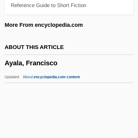
Reference Guide to Short Fiction
Axopodium
Axoplasm
More From encyclopedia.com
Axonotmesis
Axoneme
ABOUT THIS ARTICLE
Axon
Ayala, Francisco
Axolotl By Julio Cortázar, 1964
Axman, Emil
Updated
About
encyclopedia.com content
Axle
Ayala, Francisco
Ayala, Francisco (de Paula Y Garcia
Duarte) 1906-
Ayala, Francisco J. 1934- (Francisco Jose