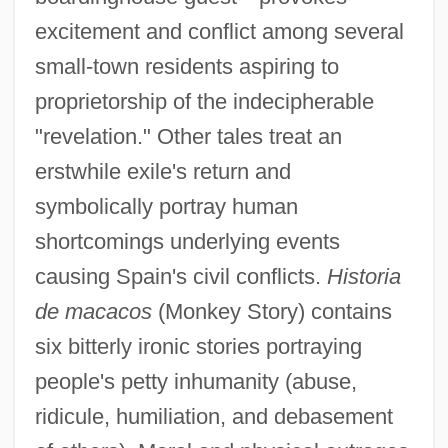
excitement and conflict among several
small-town residents aspiring to
proprietorship of the indecipherable
"revelation." Other tales treat an
erstwhile exile's return and
symbolically portray human
shortcomings underlying events
Ayala, Eusebio (1874–1942)
causing Spain's civil conflicts.
Historia
Ayala, Eligio (1880–1930)
de macacos
(Monkey Story) contains
Ayala Pérez, Daniel
six bitterly ironic stories portraying
Ayah
people's petty inhumanity (abuse,
Ayacucho, Battle Of
ridicule, humiliation, and debasement
Ayabe