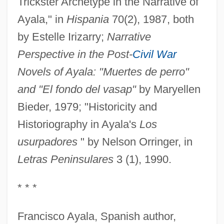
Trickster Archetype in the Narrative of
Ayala," in
Hispania
70(2), 1987, both
by Estelle Irizarry;
Narrative
Perspective in the Post-
Civil War
Novels of Ayala: "Muertes de perro"
and "El fondo del vasap"
by Maryellen
Bieder, 1979; "Historicity and
Historiography in Ayala's
Los
usurpadores
" by Nelson Orringer, in
Letras Peninsulares
3 (1), 1990.
* * *
Francisco Ayala, Spanish author,