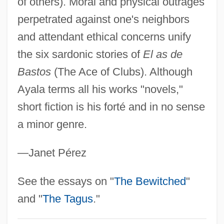
of others). Moral and physical outrages
Ay?
perpetrated against one's neighbors
Ay, Evelyn (c. 1934–)
and attendant ethical concerns unify
Ay, Carmela!
the six sardonic stories of
El as de
AY
Bastos
(The Ace of Clubs). Although
Axworthy, Hon. Lloyd, P.C., B.A., M.A.,
Ayala terms all his works "novels,"
Ph.D.
short fiction is his forté and in no sense
a minor genre.
Axum, Donna (c. 1924–)
Axum
—Janet Pérez
Axton, Mae Boren (1914–1997)
Axton, Mae
See the essays on "
The Bewitched
"
Axton, Hoyt
and "
The Tagus
."
Axton, Estelle (1918–2004)