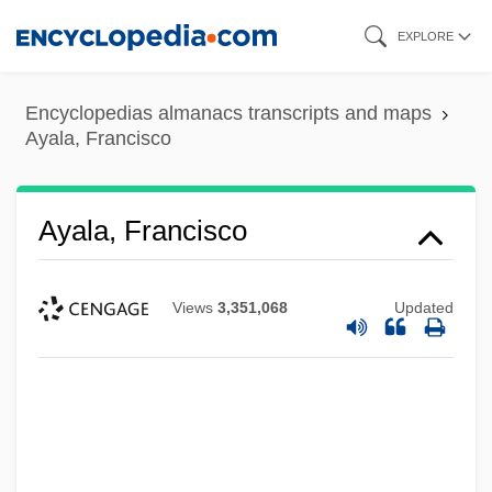
Skip
EXPLORE
to
main
Encyclopedias almanacs transcripts and maps
content
Ayala, Francisco
Ayala, Francisco
Views
3,351,068
Updated