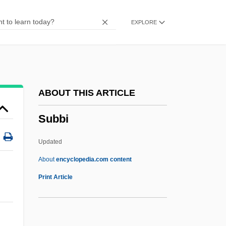
Subaquatic
EXPLORE
Subanun
Subantarctic
Subaltern Studies
Subalpine Forest
ABOUT THIS ARTICLE
Subalpine
Subbi
Subacute Combined Degeneration Of The
Cord
Updated
Subacute Bacterial Endocarditis
About
encyclopedia.com content
Subacute
Print Article
Sub?a
Sub.