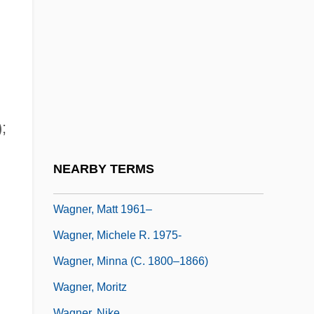
Wagner, Karl Jakob
Wagner, Karyn
Wagner, Katrin (1977–)
Wagner, Liborius, Bl.
Wagner, Lindsay 1949–
;
Wagner, Lou 1948-
Wagner, Margaret E. 1946–
NEARBY TERMS
Wagner, Martin
Wagner, Matt 1961–
Wagner, Michele R. 1975-
Wagner, Minna (c. 1800–1866)
Wagner, Moritz
Wagner, Nike