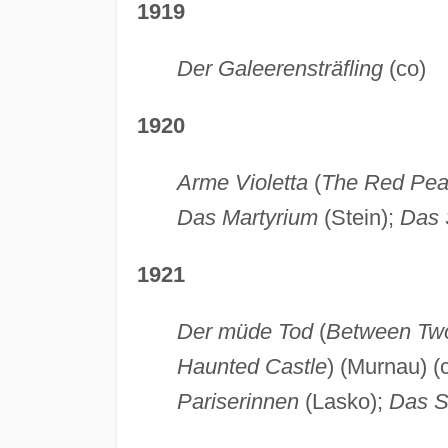
1919
Der Galeerensträfling
(co)
1920
Arme Violetta
(
The Red Pea
Das Martyrium
(Stein);
Das 
1921
Der müde Tod
(
Between Tw
Haunted Castle
) (Murnau) (
Pariserinnen
(Lasko);
Das S