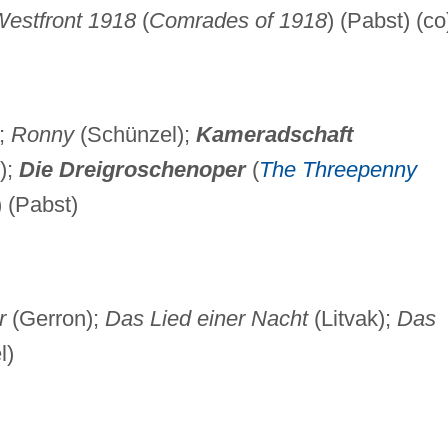
estfront 1918
(
Comrades of 1918
) (Pabst) (co
);
Ronny
(Schünzel);
Kameradschaft
o);
Die
Dreigroschenoper
(
The Threepenny
) (Pabst)
r
(Gerron);
Das Lied einer Nacht
(Litvak);
Das
l)