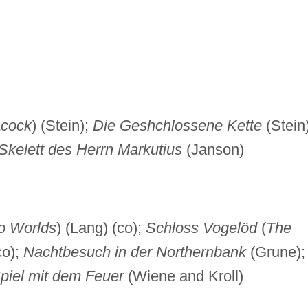
cock
) (Stein);
Die Geshchlossene Kette
(Stein)
Skelett des Herrn Markutius
(Janson)
o Worlds
) (Lang) (co);
Schloss Vogelöd
(
The
co);
Nachtbesuch in der Northernbank
(Grune);
piel mit dem Feuer
(Wiene and Kroll)