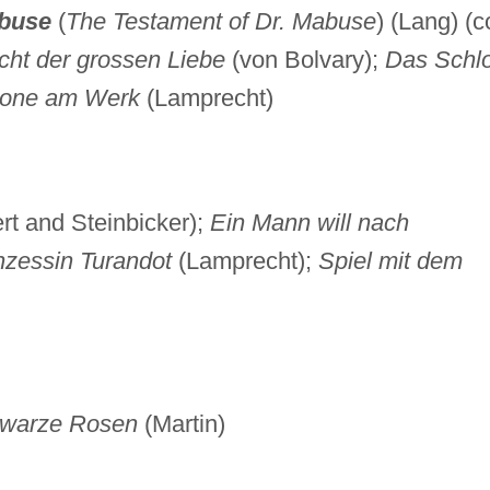
abuse
(
The Testament of Dr. Mabuse
) (Lang) (c
cht der grossen Liebe
(von Bolvary);
Das Schl
ione am Werk
(Lamprecht)
rt and Steinbicker);
Ein Mann will nach
nzessin Turandot
(Lamprecht);
Spiel mit dem
warze Rosen
(Martin)