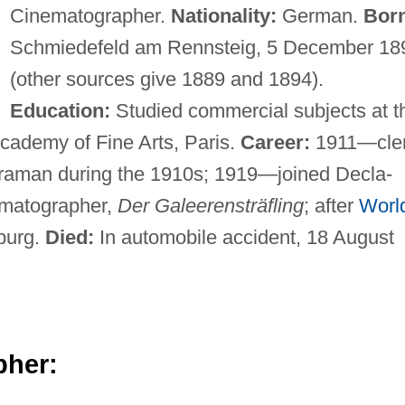
Cinematographer.
Nationality:
German.
Bor
Schmiedefeld am Rennsteig, 5 December 18
(other sources give 1889 and 1894).
Education:
Studied commercial subjects at t
Academy of Fine Arts, Paris.
Career:
1911—cle
eraman during the 1910s; 1919—joined Decla-
nematographer,
Der Galeerensträfling
; after
Worl
burg.
Died:
In automobile accident, 18 August
pher: