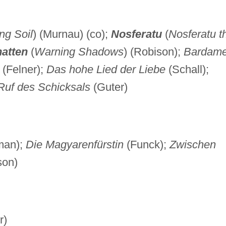
ng Soil
) (Murnau) (co);
Nosferatu
(
Nosferatu t
atten
(
Warning Shadows
) (Robison);
Bardam
(Felner);
Das hohe Lied der Liebe
(Schall);
Ruf des Schicksals
(Guter)
man);
Die Magyarenfürstin
(Funck);
Zwischen
son)
r)