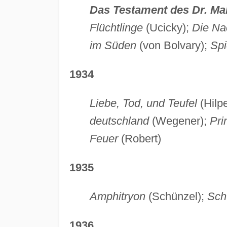
Das Testament des Dr. M
Flüchtlinge
(Ucicky);
Die Na
im Süden
(von Bolvary);
Sp
1934
Liebe, Tod, und Teufel
(Hilpe
deutschland
(Wegener);
Pri
Feuer
(Robert)
1935
Amphitryon
(Schünzel);
Sch
1936