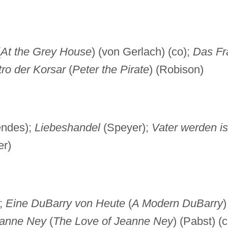
(
At the Grey House
) (von Gerlach) (co);
Das Fr
tro der Korsar
(
Peter the Pirate
) (Robison)
ndes);
Liebeshandel
(Speyer);
Vater werden is
er)
;
Eine DuBarry von Heute
(
A Modern DuBarry
)
eanne Ney
(
The Love of Jeanne Ney
) (Pabst) (c