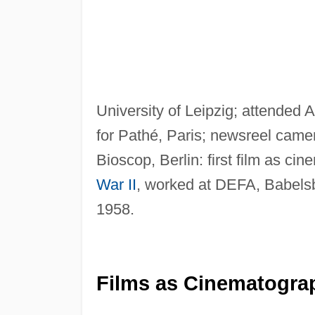
University of Leipzig; attended 
for Pathé, Paris; newsreel cam
Bioscop, Berlin: first film as ci
War II
, worked at DEFA, Babels
1958.
Films as Cinematogra