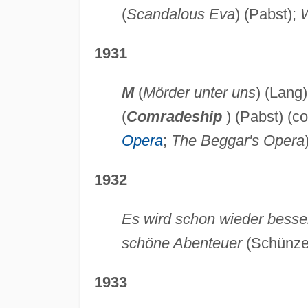
(
Scandalous Eva
) (Pabst);
W
1931
M
(
Mörder unter uns
) (Lang
(
Comradeship
) (Pabst) (c
Opera
;
The Beggar's Opera
1932
Es wird schon wieder besse
schöne Abenteuer
(Schünze
1933