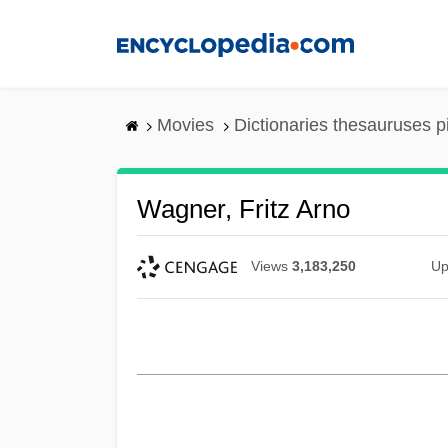
Skip
to
main
content
Movies
Dictionaries thesauruses p
Wagner, Fritz Arno
Views
3,183,250
Up