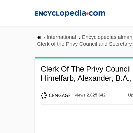
Skip
to
main
content
International
Encyclopedias almana
Clerk of the Privy Council and Secretary
Clerk Of The Privy Council
Himelfarb, Alexander, B.A.,
Views
2,625,642
Up