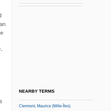
Clerke, Agnes Mary (1842–1907)
Clerke, Ellen Mary (1840–1906)
d
ian
Clerke, Sir Francis Carr
he
Clerkess
Clerkish
-
Clerkly
Clerks
Clerks 2
Clerks Regular Of The Mother Of God
Clermont, Claude-Catherine De (1545–
NEARBY TERMS
1603)
s
Clermont, Maurice (Mille-Îles)