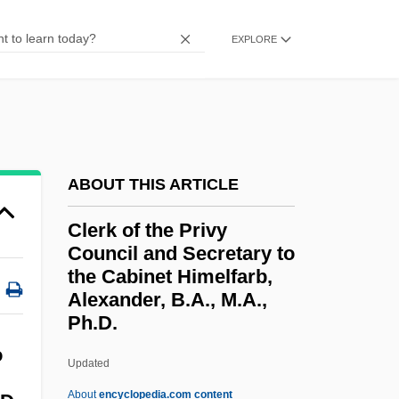
Clerk Assistant (Committees) Lang, Iris M.,
EXPLORE
B.H.J.
Clerk And Law Clerk Noel, A. John, Q.C.,
B.A.(Hons.), M.A., LL.B.
Clerisy, Clericity
ABOUT THIS ARTICLE
Clerisy
Clerk of the Privy
Clérisseau, Charles-Louis
Council and Secretary to
Clerihew
the Cabinet Himelfarb,
Clerides, Glafkos John
Alexander, B.A., M.A.,
Ph.D.
Clerk Of The Privy Council
o
And Secretary To The
Updated
Cabinet Himelfarb,
About
encyclopedia.com content