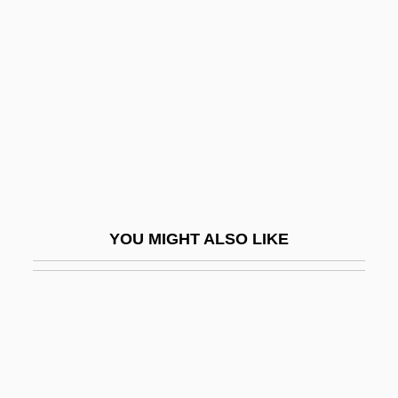
Charbonneau, Jean-Pierre,
B.A. (Borduas)
Charbonneau, Joseph
Charbonneau, Patricia 1958(?)–
Charbonneau, Yvon, B.A., M.A., L.Ped.
Charbonnel, Armand François Marie De
Charbonnet, Gabrielle
YOU MIGHT ALSO LIKE
Charbonnier, Rita
Charbray Cattle
Charbroil
Charc.
Charcas