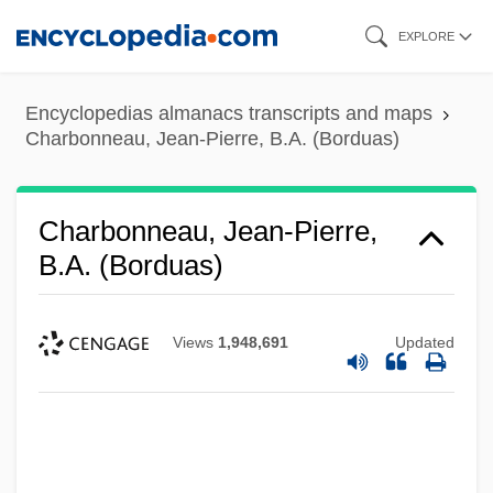
Skip
EXPLORE
to
main
Encyclopedias almanacs transcripts and maps
content
Charbonneau, Jean-Pierre, B.A. (Borduas)
Charbonneau, Jean-Pierre,
B.A. (Borduas)
Views
1,948,691
Updated