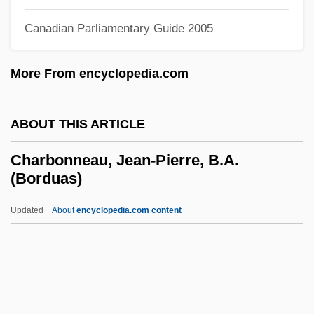
Characterize
Canadian Parliamentary Guide 2005
Characterization Of Soft Clay
More From encyclopedia.com
Characteristics Of The Homeless
Characteristics Of The Divine
ABOUT THIS ARTICLE
Characteristics Of Islamic Daily Life
Characteristics Of Inmates
Charbonneau, Jean-Pierre, B.A.
(Borduas)
Characteristics And Rights Of Inmates
Characteristic Vector
Updated
About
encyclopedia.com content
Characteristic Species
Characteristic Piece
Characteristic Function
Character Type