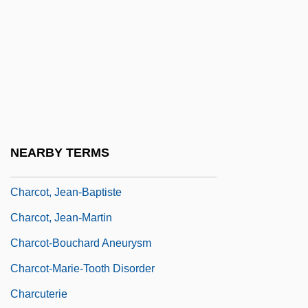
Charcas, Audiencia Of
Charcoal Briquette
Charcot Marie Tooth Disease
Charcot's Joint
Charcot's Joints
Charcot's Triad
NEARBY TERMS
Charcot, Jean Baptiste
Charcot, Jean-Baptiste
Charcot, Jean-Martin
Charcot-Bouchard Aneurysm
Charcot-Marie-Tooth Disorder
Charcuterie