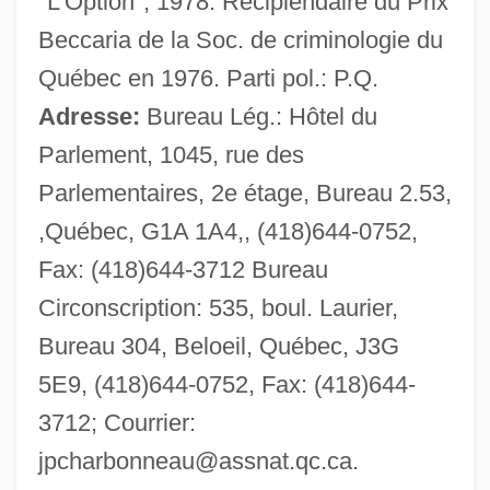
"L'Option", 1978. Récipiendaire du Prix
Beccaria de la Soc. de criminologie du
Charas
Québec en 1976. Parti pol.: P.Q.
Charap, John M. 1935-
Adresse:
Bureau Lég.: Hôtel du
Charango
Parlement, 1045, rue des
Charan P?hul
Parlementaires, 2e étage, Bureau 2.53,
Charal S.A.
,Québec, G1A 1A4,, (418)644-0752,
Charaka
Fax: (418)644-3712 Bureau
Charadrius
Circonscription: 535, boul. Laurier,
Charadriiformes (Gulls, Terns, Plovers,
Bureau 304, Beloeil, Québec, J3G
And Other Shorebirds)
5E9, (418)644-0752, Fax: (418)644-
Charadriiformes
3712; Courrier:
Charade 1963
jpcharbonneau@assnat.qc.ca
.
Charade 1953