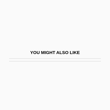
Pisteur
Pistia
Pistillate
Pistillode
Pisto Manchego
Pistocchi, Francesco Antonio Mamiliano
YOU MIGHT ALSO LIKE
Pistoia
Pistoia, Synod Of
Pistol Whipped
Pistol-Whip
Pistol: The Birth Of A Legend
Pistole