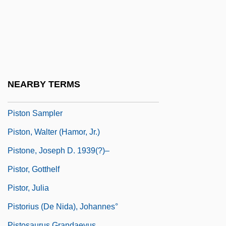
Pistoleer
Pistoleros Asesinos
Pistols
Piston Corer
Piston Ring
NEARBY TERMS
Piston Rod
Piston Sampler
Piston, Walter (Hamor, Jr.)
Pistone, Joseph D. 1939(?)–
Pistor, Gotthelf
Pistor, Julia
Pistorius (de Nida), Johannes°
Pistosaurus Grandaevus