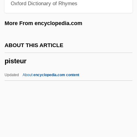
Oxford Dictionary of Rhymes
Pisolitic
Pisolith
More From encyclopedia.com
Pisoid
Piso, Willem
ABOUT THIS ARTICLE
Pismo Clarkia
pisteur
Pismire
Piskun, Elena (1978–)
Updated
About
encyclopedia.com content
Pisk, Paul Amadeus
Pisk, Paul A(madeus)
Pisk, Paul (Amadeus)
Pisiform Bone
Pisier, Marie-France 1944-