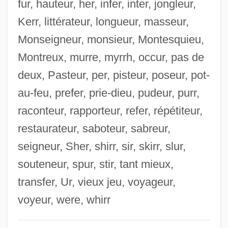
fur, hauteur, her, infer, inter, jongleur,
Pistacia
Kerr, littérateur, longueur, masseur,
Pissoir
Monseigneur, monsieur, Montesquieu,
Pissarro, Joachim
Montreux, murre, myrrh, occur, pas de
Pissarro
deux, Pasteur, per, pisteur, poseur, pot-
Pissarides, Christopher Antoniou
au-feu, prefer, prie-dieu, pudeur, purr,
Pissaladière
raconteur, rapporteur, refer, répétiteur,
Piss-Up
restaurateur, saboteur, sabreur,
Piss-Taking
seigneur, Sher, shirr, sir, skirr, slur,
Piss-Taker
souteneur, spur, stir, tant mieux,
Piss
transfer, Ur, vieux jeu, voyageur,
Pispah
voyeur, were, whirr
Pisonia