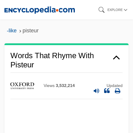
Skip
EXPLORE
to
main
-like
pisteur
content
Words That Rhyme With
Pisteur
Views
3,532,214
Updated