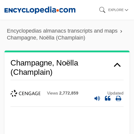
Skip
EXPLORE
to
main
Encyclopedias almanacs transcripts and maps
content
Champagne, Noëlla (Champlain)
Champagne, Noëlla
(Champlain)
Views
2,772,859
Updated