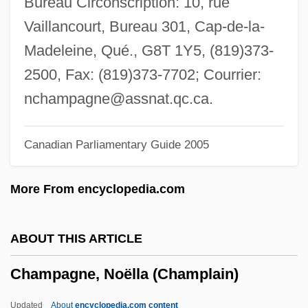
Bureau Circonscription: 10, rue
Chamoun, Dori (1931–)
Vaillancourt, Bureau 301, Cap-de-la-
Chamoun, Camille (1900–1987)
Madeleine, Qué., G8T 1Y5, (819)373-
Chamosite
2500, Fax: (819)373-7702; Courrier:
Chamorros
nchampagne@assnat.qc.ca
.
Chamorro, Violeta (1929—)
Canadian Parliamentary Guide 2005
Chamorro, Violeta (1929–)
Chamorro, Fruto (1804–1855)
More From encyclopedia.com
Chamorro, Emiliano
Chamorro Vargas, Emiliano (1871–1966)
ABOUT THIS ARTICLE
Chamorro Cardenal, Pedro Joaquín
Champagne, Noëlla (Champlain)
(1924–1978)
Chamoiseau, Patrick
Updated
About
encyclopedia.com content