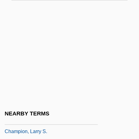
Champion And Dickason V. Casey Cir.
Ct., Rhode Island (1792)
Champion Enterprises, Inc.
Champion Industries, Inc.
Champion Of England
Champion Products Inc.
Champion V. Ames 188 U.S. 321 (1903)
Champion, Craige B. 1956–
Champion, Eric
Champion, Gower
NEARBY TERMS
Champion, J(ustin) A. I.
Champion, Larry S.