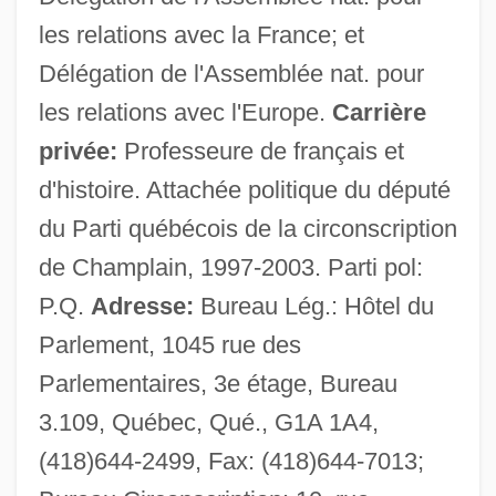
les relations avec la France; et
Champagne, Duane 1951- (Duane Willard
Délégation de l'Assemblée nat. pour
Champagne)
les relations avec l'Europe.
Carrière
Champagne, Duane (Willard)
privée:
Professeure de français et
Champagne, Andrée (1939–)
d'histoire. Attachée politique du député
Champagne For Caesar
du Parti québécois de la circonscription
Champagne For Breakfast
de Champlain, 1997-2003. Parti pol:
Champagne (actually, Desparois Dit
P.Q.
Adresse:
Bureau Lég.: Hôtel du
Champagne), Claude (Adonaï)
Parlement, 1045 rue des
Champagnat, Marcellin Joseph Benoît, St.
Parlementaires, 3e étage, Bureau
Champ At The Bit
3.109, Québec, Qué., G1A 1A4,
Champ
(418)644-2499, Fax: (418)644-7013;
Chamovnicheskian