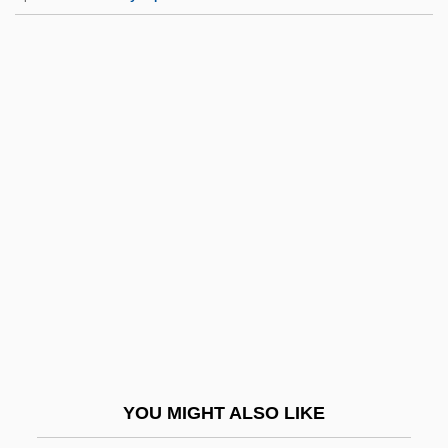
Chamizal Tract
Chamizal National Memorial
Chamizal Conflict
Champagne, Noëlla
(Champlain)
Champagne-Marne Operation
Champagneux, Madame (1781–1858)
Champe, John
Champers
Champerty And Maintenance
Champêtre
YOU MIGHT ALSO LIKE
Champignon