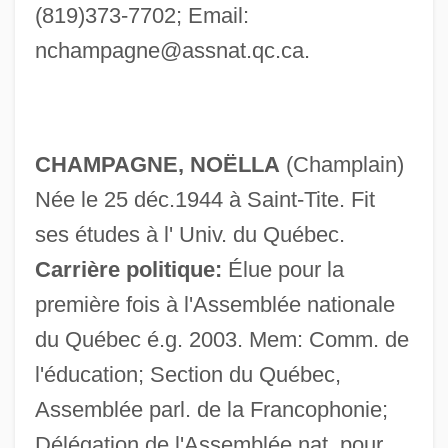
(819)373-7702; Email:
nchampagne@assnat.qc.ca
.
CHAMPAGNE, NOËLLA
(Champlain)
Née le 25 déc.1944 à Saint-Tite. Fit
ses études à l' Univ. du Québec.
Carrière politique:
Élue pour la
première fois à l'Assemblée nationale
du Québec é.g. 2003. Mem: Comm. de
l'éducation; Section du Québec,
Assemblée parl. de la Francophonie;
Délégation de l'Assemblée nat. pour
Champagne, Hon. Andrée, P.C., B.A.