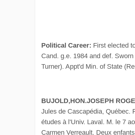
Political Career:
First elected t
Cand. g.e. 1984 and def. Sworn t
Turner). Appt'd Min. of State (R
BUJOLD,HON.JOSEPH ROGER R
Jules de Cascapédia, Québec. F
études à l'Univ. Laval. M. le 7 a
Carmen Verreault. Deux enfants: