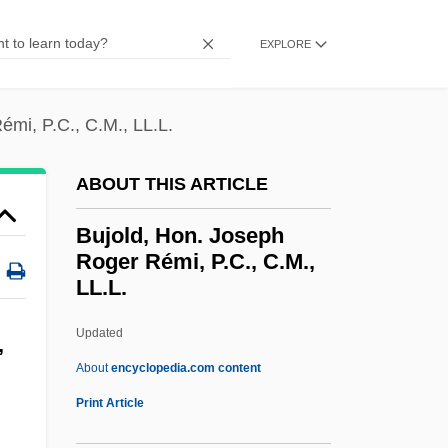
Built-In
EXPLORE
Built Environment
Built
émi, P.C., C.M., LL.L.
Buildup To War
Buildout
ABOUT THIS ARTICLE
Building The Panama Canal
Bujold, Hon. Joseph
Building Society
Roger Rémi, P.C., C.M.,
LL.L.
Building Owners And Managers
Association Of Greater New York
Updated
,
Building Officials And Code Administrators
About
encyclopedia.com content
International
Print Article
Building Nations II: Palestine And Israel