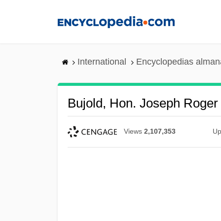
Skip
to
main
content
International
Encyclopedias almana
Bujold, Hon. Joseph Roger 
Views
2,107,353
Up