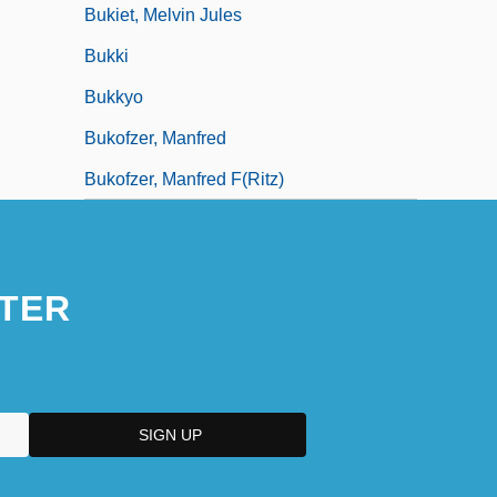
Bukiet, Melvin Jules
Bukki
Bukkyo
Bukofzer, Manfred
Bukofzer, Manfred F(ritz)
TER