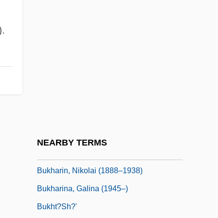
Abraham Ben Solomon Ha-Levi
Buketoff, Igor
).
Bukey, Evan Burr
Bukh?r?
Bukh?r?, Al-
Bukhara, Khanate And Emirate Of
Bukharan Jews
Bukhari, Al- (810–870)
NEARBY TERMS
Bukhari, Muhammad Ibn Ismail, Al-
Bukharin, Nikolai (1888–1938)
Bukharina, Galina (1945–)
Bukht?sh?'